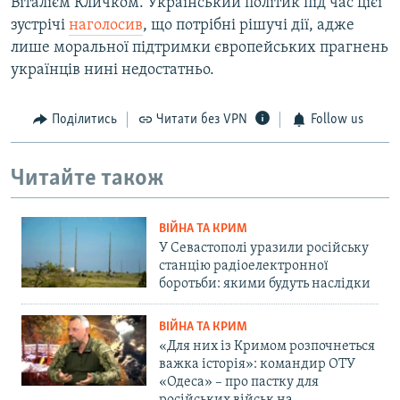
Віталієм Кличком. Український політик під час цієї
зустрічі
наголосив
, що потрібні рішучі дії, адже
лише моральної підтримки європейських прагнень
українців нині недостатньо.
Поділитись
Читати без VPN
Follow us
Читайте також
ВІЙНА ТА КРИМ
У Севастополі уразили російську
станцію радіоелектронної
боротьби: якими будуть наслідки
ВІЙНА ТА КРИМ
«Для них із Кримом розпочнеться
важка історія»: командир ОТУ
«Одеса» – про пастку для