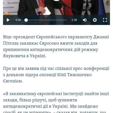
ВІДЕОУРОКИ «ELIFBE»
Русский
СВІДЧЕННЯ ОКУПАЦІЇ
Qırımtatar
0:00
2:38
УКРАЇНСЬКА ПРОБЛЕМА КРИМУ
ДОЛУЧАЙСЯ!
ІНФОГРАФІКА
Віце-президент Європейського парламенту Джанні
Пітелла закликає Євросоюз вжити заходів для
припинення антидемократичних дій режиму
Усі сайти RFE/RL
Януковича в Україні.
Про це він заявив під час спільної прес-конференції
з донькою лідера опозиції Юлії Тимошенко
Євгенією.
«Я закликатиму європейські інституції знайти інші
заходи, більш рішучі, щоб зупинити
антидемократичні дії в Україні. Ми знайдемо
спосіб, як це зупинити», – сказав він, додавши, що