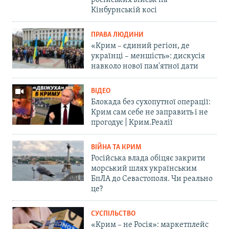
російських військ на
Кінбурнській косі
ПРАВА ЛЮДИНИ
«Крим – єдиний регіон, де
українці – меншість»: дискусія
навколо нової пам'ятної дати
ВІДЕО
Блокада без сухопутної операції:
Крим сам себе не заправить і не
прогодує | Крим.Реалії
ВІЙНА ТА КРИМ
Російська влада обіцяє закрити
морський шлях українським
БпЛА до Севастополя. Чи реально
це?
СУСПІЛЬСТВО
«Крим – не Росія»: маркетплейс