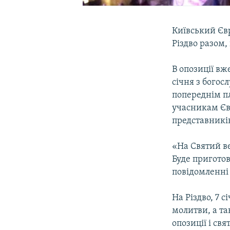
Київський Євр
Різдво разом,
В опозиції вж
січня з богос
попереднім пл
учасникам Єв
представникі
«На Святий в
Буде приготов
повідомленні
На Різдво, 7 
молитви, а та
опозиції і св