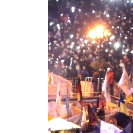
ВІДЕОУРОКИ «ELIFBE»
СВІДЧЕННЯ ОКУПАЦІЇ
УКРАЇНСЬКА ПРОБЛЕМА КРИМУ
ІНФОГРАФІКА