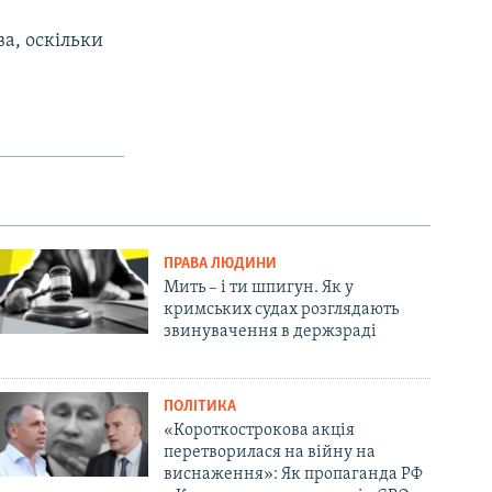
ва, оскільки
ПРАВА ЛЮДИНИ
Мить – і ти шпигун. Як у
кримських судах розглядають
звинувачення в держзраді
ПОЛІТИКА
«Короткострокова акція
перетворилася на війну на
виснаження»: Як пропаганда РФ