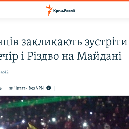
нців закликають зустріти
чір і Різдво на Майдані
14:42
ь
Читати без VPN