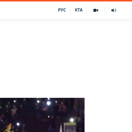
РУС
КТА