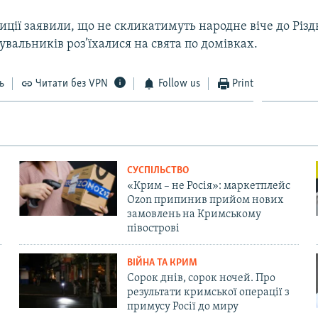
иції заявили, що не скликатимуть народне віче до Різд
увальників роз’їхалися на свята по домівках.
ь
Читати без VPN
Follow us
Print
СУСПІЛЬСТВО
«Крим – не Росія»: маркетплейс
Ozon припинив прийом нових
замовлень на Кримському
півострові
ВІЙНА ТА КРИМ
Сорок днів, сорок ночей. Про
результати кримської операції з
примусу Росії до миру