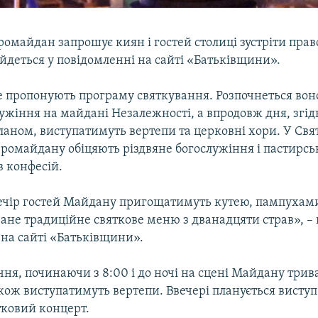
омайдан запрошує киян і гостей столиці зустріти пра
 йдеться у повідомленні на сайті «Батьківщини».
е пропонують програму святкування. Розпочнеться воно
лужіння на майдані Незалежності, а впродовж дня, згід
аном, виступатимуть вертепи та церковні хори. У Свя
ромайдану обіцяють різдвяне богослужіння і пастирськ
в конфесій.
ечір гостей Майдану пригощатимуть кутею, пампухами
ане традиційне святкове меню з дванадцяти страв», – 
 на сайті «Батьківщини».
січня, починаючи з 8:00 і до ночі на сцені Майдану три
кож виступатимуть вертепи. Ввечері планується виступ
ятковий концерт.