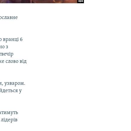
вославне
 вранці 6
но з
твечір
е слово від
, узваром.
йдеться у
ватимуть
 лідерів