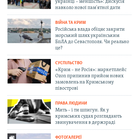
українці – меншість»: дискусія
навколо нової пам'ятної дати
ВІЙНА ТА КРИМ
Російська влада обіцяє закрити
морський шлях українським
БпЛА до Севастополя. Чи реально
це?
СУСПІЛЬСТВО
«Крим – не Росія»: маркетплейс
Ozon припинив прийом нових
замовлень на Кримському
півострові
ПРАВА ЛЮДИНИ
Мить – і ти шпигун. Як у
кримських судах розглядають
звинувачення в держзраді
ФОТОГАЛЕРЕЇ