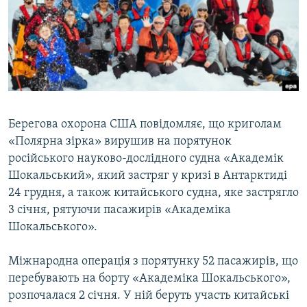
ВІДЕОУРОКИ «ELIFBE»
Русский
СВІДЧЕННЯ ОКУПАЦІЇ
Qırımtatar
УКРАЇНСЬКА ПРОБЛЕМА КРИМУ
ДОЛУЧАЙСЯ!
ІНФОГРАФІКА
Берегова охорона США повідомляє, що криголам
«Полярна зірка» вирушив на порятунок
Усі сайти RFE/RL
російського науково-дослідного судна «Академік
Шокальський», який застряг у кризі в Антарктиді
24 грудня, а також китайського судна, яке застрягло
3 січня, рятуючи пасажирів «Академіка
Шокальського».
Міжнародна операція з порятунку 52 пасажирів, що
перебувають на борту «Академіка Шокальського»,
розпочалася 2 січня. У ній беруть участь китайські