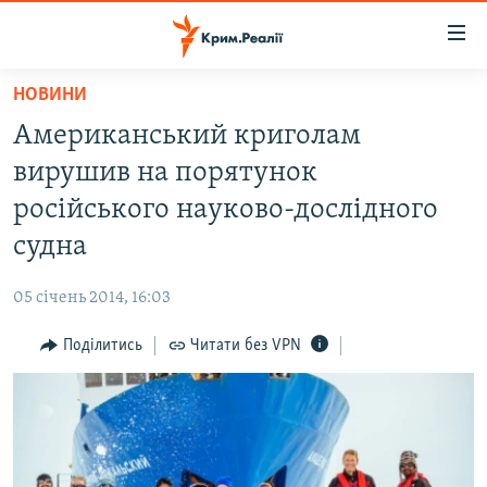
Доступність
посилання
Перейти
НОВИНИ
до
НОВИНИ
Американський криголам
основного
ВОДА.КРИМ
матеріалу
вирушив на порятунок
ВІДЕО ТА ФОТО
Перейти
російського науково-дослідного
до
ПОЛІТИКА
судна
основної
БЛОГИ
навігації
05 січень 2014, 16:03
Перейти
ПОГЛЯД
до
Поділитись
Читати без VPN
ІНТЕРВ'Ю
пошуку
ВСЕ ЗА ДЕНЬ
СПЕЦПРОЕКТИ
ЯК ОБІЙТИ БЛОКУВАННЯ
ДЕПОРТАЦІЯ