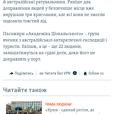
й австралійські рятувальники. Раніше для
доправлення людей у безпечніше місце вже
вирушали три криголами, але всі вони не змогли
подолати товстий лід.
Пасажири «Академіка Шокальського» – група
вчених з австралійської антарктичної експедиції і
туристи. Екіпаж, а це – ще 22 людини,
залишатимуться на судні доти, доки його не
доправлять у порт.
Поділитись
Читати без VPN
Follow us
Читайте також
ПРАВА ЛЮДИНИ
«Крим – єдиний регіон, де