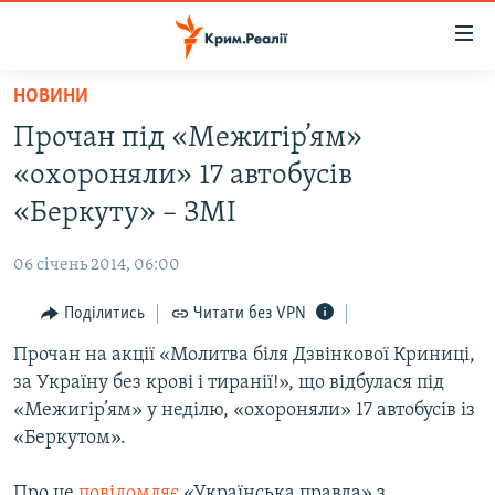
Доступність
посилання
Перейти
НОВИНИ
до
НОВИНИ
Прочан під «Межигір’ям»
основного
ВОДА.КРИМ
матеріалу
«охороняли» 17 автобусів
ВІДЕО ТА ФОТО
Перейти
«Беркуту» – ЗМІ
до
ПОЛІТИКА
основної
06 січень 2014, 06:00
БЛОГИ
навігації
Перейти
Поділитись
Читати без VPN
ПОГЛЯД
до
Прочан на акції «Молитва біля Дзвінкової Криниці,
ІНТЕРВ'Ю
пошуку
за Україну без крові і тиранії!», що відбулася під
ВСЕ ЗА ДЕНЬ
«Межигір’ям» у неділю, «охороняли» 17 автобусів із
СПЕЦПРОЕКТИ
«Беркутом».
ЯК ОБІЙТИ БЛОКУВАННЯ
ДЕПОРТАЦІЯ
Про це
повідомляє
«Українська правда» з