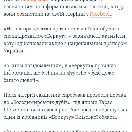
ВІДЕОУРОКИ «ELIFBE»
посиланням на інформацію активістів акції, котру
Русский
вони розмістили на своїй сторінці у
Facebook
.
СВІДЧЕННЯ ОКУПАЦІЇ
Qırımtatar
УКРАЇНСЬКА ПРОБЛЕМА КРИМУ
«На півтора десятка прочан стояло 17 автобусів зі
спецпідрозділом «Беркут», – зазначають активісти,
ДОЛУЧАЙСЯ!
ІНФОГРАФІКА
котрі здійснювали акцію з національним прапором
України.
Усі сайти RFE/RL
За їхнім повідомленням, у «Беркута» пройшла
інформація, що 5 січня на літургію «буде дуже
багато людей».
Після літургії священик спробував провести прочан
до «Володимирських дубів», під якими Тарас
Шевченко писав свої вірші. Але прочан не допустив
один із керівників «Беркуту» Київської області.