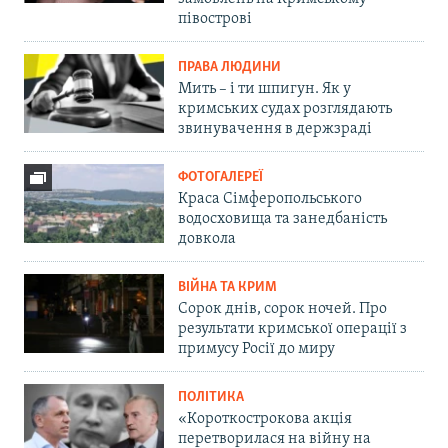
півострові
ПРАВА ЛЮДИНИ
Мить – і ти шпигун. Як у
кримських судах розглядають
звинувачення в держзраді
ФОТОГАЛЕРЕЇ
Краса Сімферопольського
водосховища та занедбаність
довкола
ВІЙНА ТА КРИМ
Сорок днів, сорок ночей. Про
результати кримської операції з
примусу Росії до миру
ПОЛІТИКА
«Короткострокова акція
перетворилася на війну на