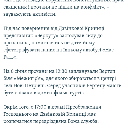
«Хоч це очевидне порушення Конституційних прав,
священик і прочани не пішли на конфлікт», –
зауважують активісти.
Під час повернення від Дзвінкової Криниці
представник «Беркуту» застосував силу до
прочанина, намагаючись не дати йому
сфотографувати напис на їхньому автобусі «Нас
Рать».
На 6 січня прочани на 12:30 запланували Вертеп
біля «Межигір’я», для якого збираються в центрі
селі Нові Петрівці. Серед учасників Вертепу мають
бути співаки відомих фольк-гуртів.
Окрім того, о 17:00 в храмі Преображення
Господнього на Дзвінковій Криниці має
розпочатися передріздвяна Божа служба.