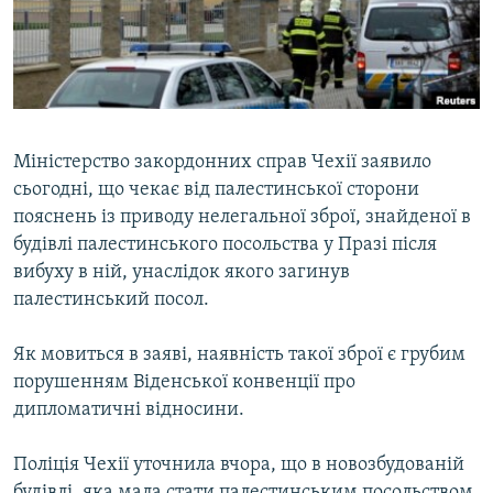
ВІДЕОУРОКИ «ELIFBE»
Русский
СВІДЧЕННЯ ОКУПАЦІЇ
Qırımtatar
УКРАЇНСЬКА ПРОБЛЕМА КРИМУ
ДОЛУЧАЙСЯ!
ІНФОГРАФІКА
Міністерство закордонних справ Чехії заявило
сьогодні, що чекає від палестинської сторони
пояснень із приводу нелегальної зброї, знайденої в
Усі сайти RFE/RL
будівлі палестинського посольства у Празі після
вибуху в ній, унаслідок якого загинув
палестинський посол.
Як мовиться в заяві, наявність такої зброї є грубим
порушенням Віденської конвенції про
дипломатичні відносини.
Поліція Чехії уточнила вчора, що в новозбудованій
будівлі, яка мала стати палестинським посольством