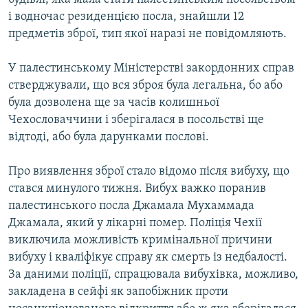
і водночас резиденцією посла, знайшли 12
предметів зброї, тип якої наразі не повідомляють.
У палестинському Міністерстві закордонних справ
стверджували, що вся зброя була легальна, бо або
була дозволена ще за часів колишньої
Чехословаччини і зберігалася в посольстві ще
відтоді, або була дарунками послові.
Про виявлення зброї стало відомо після вибуху, що
стався минулого тижня. Вибух важко поранив
палестинського посла Джамала Мухаммада
Джамала, який у лікарні помер. Поліція Чехії
виключила можливість кримінальної причини
вибуху і кваліфікує справу як смерть із недбалості.
За даними поліції, спрацювала вибухівка, можливо,
закладена в сейфі як запобіжник проти