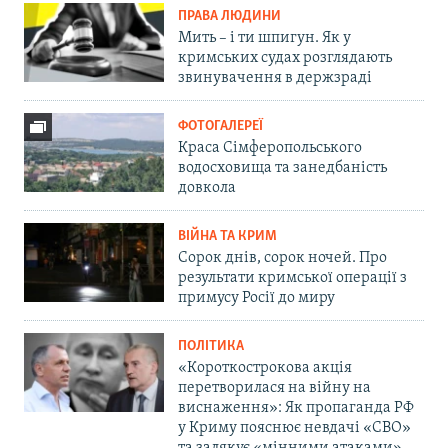
ПРАВА ЛЮДИНИ
Мить – і ти шпигун. Як у
кримських судах розглядають
звинувачення в держзраді
ФОТОГАЛЕРЕЇ
Краса Сімферопольського
водосховища та занедбаність
довкола
ВІЙНА ТА КРИМ
Сорок днів, сорок ночей. Про
результати кримської операції з
примусу Росії до миру
ПОЛІТИКА
«Короткострокова акція
перетворилася на війну на
виснаження»: Як пропаганда РФ
у Криму пояснює невдачі «СВО»