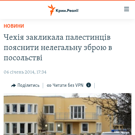
Доступність
посилання
Перейти
НОВИНИ
до
НОВИНИ
Чехія закликала палестинців
основного
ВОДА.КРИМ
матеріалу
пояснити нелегальну зброю в
ВІДЕО ТА ФОТО
Перейти
посольстві
до
ПОЛІТИКА
основної
06 січень 2014, 17:34
БЛОГИ
навігації
Перейти
Поділитись
Читати без VPN
ПОГЛЯД
до
ІНТЕРВ'Ю
пошуку
ВСЕ ЗА ДЕНЬ
СПЕЦПРОЕКТИ
ЯК ОБІЙТИ БЛОКУВАННЯ
ДЕПОРТАЦІЯ