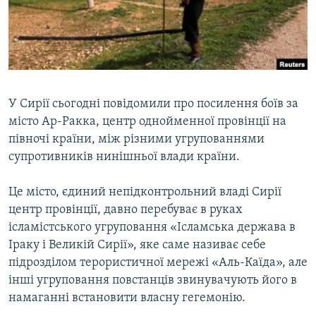
ВІДЕОУРОКИ «ELIFBE»
Русский
СВІДЧЕННЯ ОКУПАЦІЇ
Qırımtatar
УКРАЇНСЬКА ПРОБЛЕМА КРИМУ
ДОЛУЧАЙСЯ!
ІНФОГРАФІКА
У Сирії сьогодні повідомили про посилення боїв за
місто Ар-Ракка, центр однойменної провінції на
півночі країни, між різними угрупованнями
Усі сайти RFE/RL
супротивників нинішньої влади країни.
Це місто, єдиний непідконтрольний владі Сирії
центр провінції, давно перебуває в руках
ісламістського угруповання «Ісламська держава в
Іраку і Великій Сирії», яке саме називає себе
підрозділом терористичної мережі «Аль-Каїда», але
інші угруповання повстанців звинувачують його в
намаганні встановити власну гегемонію.