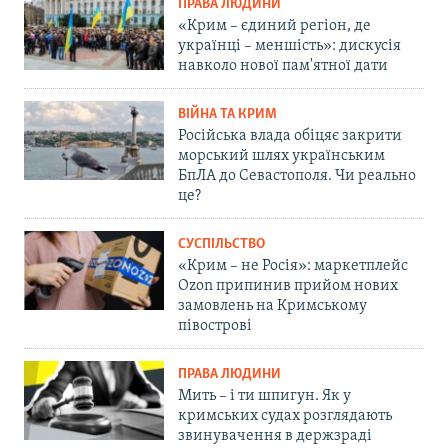
ПРАВА ЛЮДИНИ
«Крим – єдиний регіон, де
українці – меншість»: дискусія
навколо нової пам'ятної дати
ВІЙНА ТА КРИМ
Російська влада обіцяє закрити
морський шлях українським
БпЛА до Севастополя. Чи реально
це?
СУСПІЛЬСТВО
«Крим – не Росія»: маркетплейс
Ozon припинив прийом нових
замовлень на Кримському
півострові
ПРАВА ЛЮДИНИ
Мить – і ти шпигун. Як у
кримських судах розглядають
звинувачення в держзраді