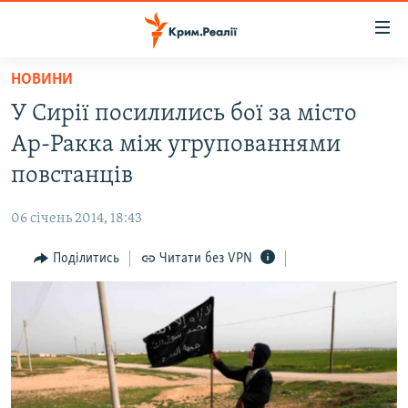
Доступність
посилання
Перейти
НОВИНИ
до
НОВИНИ
У Сирії посилились бої за місто
основного
ВОДА.КРИМ
матеріалу
Ар-Ракка між угрупованнями
ВІДЕО ТА ФОТО
Перейти
повстанців
до
ПОЛІТИКА
основної
06 січень 2014, 18:43
БЛОГИ
навігації
Перейти
Поділитись
Читати без VPN
ПОГЛЯД
до
ІНТЕРВ'Ю
пошуку
ВСЕ ЗА ДЕНЬ
СПЕЦПРОЕКТИ
ЯК ОБІЙТИ БЛОКУВАННЯ
ДЕПОРТАЦІЯ