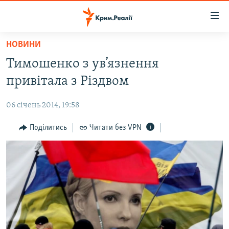
Доступність
посилання
Перейти
НОВИНИ
до
НОВИНИ
Тимошенко з ув’язнення
основного
ВОДА.КРИМ
матеріалу
привітала з Різдвом
ВІДЕО ТА ФОТО
Перейти
до
06 січень 2014, 19:58
ПОЛІТИКА
основної
БЛОГИ
Поділитись
Читати без VPN
навігації
Перейти
ПОГЛЯД
до
ІНТЕРВ'Ю
пошуку
ВСЕ ЗА ДЕНЬ
СПЕЦПРОЕКТИ
ЯК ОБІЙТИ БЛОКУВАННЯ
ДЕПОРТАЦІЯ