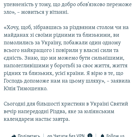
упевненість у тому, що добро обов’язково переможе
зло», – мовиться у вітанні.
«Хочу, щоб, зібравшись за різдвяним столом чи на
майданах зі своїми рідними та близькими, ви
помолились за Україну, побажали один одному
всього найкращого і повірили у власні сили та
єдність. Знаю, що ми можемо бути сильнішими,
наполегливішими у боротьбі за своє життя, життя
рідних та близьких, усієї країни. Я вірю в те, що
Господь допоможе нам на цьому шляху», – заявила
Юлія Тимошенко.
Сьогодні для більшості християн в Україні Святий
вечір напередодні Різдва, яке за юліянським
календарем настає завтра.
Поділитись
Читати без VPN
Follow us