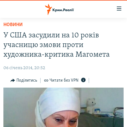
Доступність
посилання
Перейти
НОВИНИ
до
НОВИНИ
У США засудили на 10 років
основного
ВОДА.КРИМ
матеріалу
учасницю змови проти
ВІДЕО ТА ФОТО
Перейти
художника-критика Магомета
до
ПОЛІТИКА
основної
06 січень 2014, 20:52
БЛОГИ
навігації
Перейти
Поділитись
Читати без VPN
ПОГЛЯД
до
ІНТЕРВ'Ю
пошуку
ВСЕ ЗА ДЕНЬ
СПЕЦПРОЕКТИ
ЯК ОБІЙТИ БЛОКУВАННЯ
ДЕПОРТАЦІЯ