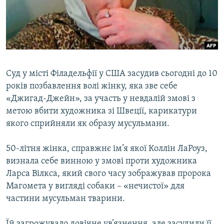
ВІДЕОУРОКИ «ELIFBE»
Русский
СВІДЧЕННЯ ОКУПАЦІЇ
Qırımtatar
УКРАЇНСЬКА ПРОБЛЕМА КРИМУ
ДОЛУЧАЙСЯ!
ІНФОГРАФІКА
Суд у місті Філадельфії у США засудив сьогодні до 10
років позбавлення волі жінку, яка зве себе
«Джигад-Джейн», за участь у невдалій змові з
Усі сайти RFE/RL
метою вбити художника зі Швеції, карикатури
якого сприйняли як образу мусульмани.
50-літня жінка, справжнє ім’я якої Коллін ЛаРоуз,
визнала себе винною у змові проти художника
Ларса Вілкса, який свого часу зображував пророка
Магомета у вигляді собаки – «нечистої» для
частини мусульман тварини.
Їй загрожувало довічне ув’язнення, але засудили її