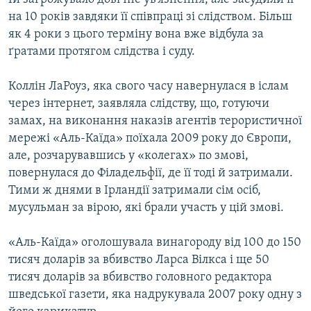
на 10 років завдяки її співпраці зі слідством. Більш
як 4 роки з цього терміну вона вже відбула за
ґратами протягом слідства і суду.
Коллін ЛаРоуз, яка свого часу навернулася в іслам
через інтернет, заявляла слідству, що, готуючи
замах, на виконання наказів агентів терористичної
мережі «Аль-Каїда» поїхала 2009 року до Європи,
але, розчарувавшись у «колегах» по змові,
повернулася до Філадельфії, де її тоді й затримали.
Тими ж днями в Ірландії затримали сім осіб,
мусульман за вірою, які брали участь у цій змові.
«Аль-Каїда» оголошувала винагороду від 100 до 150
тисяч доларів за вбивство Ларса Вілкса і ще 50
тисяч доларів за вбивство головного редактора
шведської газети, яка надрукувала 2007 року одну з