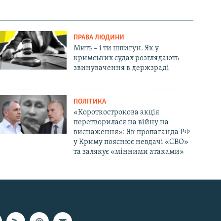
ПРАВА ЛЮДИНИ
Мить – і ти шпигун. Як у
кримських судах розглядають
звинувачення в держзраді
ПОЛІТИКА
«Короткострокова акція
перетворилася на війну на
виснаження»: Як пропаганда РФ
у Криму пояснює невдачі «СВО»
та залякує «мінними атаками»