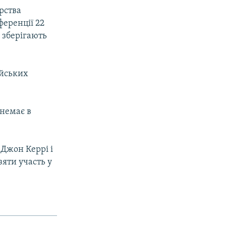
рства
ференції 22
і зберігають
ійських
 немає в
 Джон Керрі і
зяти участь у