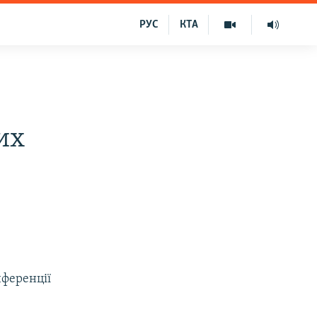
РУС
КТА
их
нференції