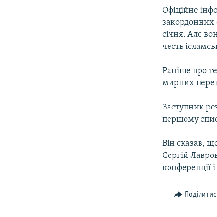
ВІДЕОУРОКИ «ELIFBE»
Офіційне інф
СВІДЧЕННЯ ОКУПАЦІЇ
закордонних с
січня. Але во
УКРАЇНСЬКА ПРОБЛЕМА КРИМУ
честь ісламсь
ІНФОГРАФІКА
Раніше про т
мирних перег
Заступник ре
першому спис
Він сказав, щ
Сергій Лавров
конференції і
Поділитис