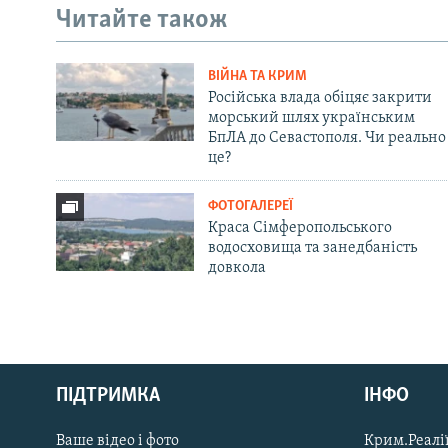
Читайте також
ВІЙНА ТА КРИМ
Російська влада обіцяє закрити
морський шлях українським
БпЛА до Севастополя. Чи реально
це?
ФОТОГАЛЕРЕЇ
Краса Сімферопольського
водосховища та занедбаність
довкола
Русский
Qırımtatar
ПІДТРИМКА
ІНФО
Ваше відео і фото
Крим.Реалії