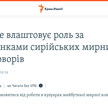
е влаштовує роль за
нками сирійських мирн
оворів
08:34
ь
Читати без VPN
мовитися від роботи в кулуарах майбутньої мирної ко