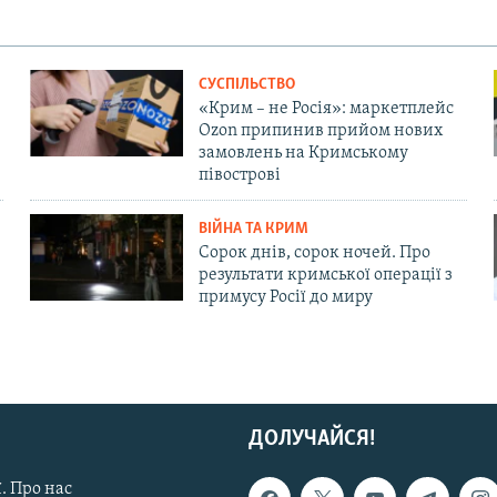
СУСПІЛЬСТВО
«Крим – не Росія»: маркетплейс
Ozon припинив прийом нових
замовлень на Кримському
півострові
ВІЙНА ТА КРИМ
Сорок днів, сорок ночей. Про
результати кримської операції з
примусу Росії до миру
ДОЛУЧАЙСЯ!
. Про нас