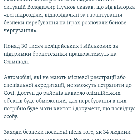
ВІДЕОУРОКИ «ELIFBE»
ситуацій Володимир Пучков сказав, що від вівторка
Русский
«всі підрозділи, відповідальні за гарантування
СВІДЧЕННЯ ОКУПАЦІЇ
Qırımtatar
безпеки перебування на Іграх розпочали бойове
УКРАЇНСЬКА ПРОБЛЕМА КРИМУ
чергування».
ДОЛУЧАЙСЯ!
ІНФОГРАФІКА
Понад 30 тисяч поліцейських і військових за
підтримки бронетехніки працюватимуть на
Олімпіаді.
Усі сайти RFE/RL
Автомобілі, які не мають місцевої реєстрації або
спеціальної акредитації, не зможуть потрапити до
Сочі. Доступ до районів навколо олімпійських
об’єктів буде обмежений, для перебування в них
потрібно буде мати квиток і документ, що посвідчує
особу.
Заходи безпеки посилені після того, як 34 людини