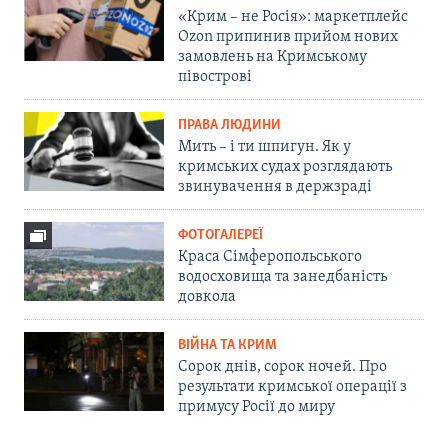
«Крим – не Росія»: маркетплейс
Ozon припинив прийом нових
замовлень на Кримському
півострові
ПРАВА ЛЮДИНИ
Мить – і ти шпигун. Як у
кримських судах розглядають
звинувачення в держзраді
ФОТОГАЛЕРЕЇ
Краса Сімферопольського
водосховища та занедбаність
довкола
ВІЙНА ТА КРИМ
Сорок днів, сорок ночей. Про
результати кримської операції з
примусу Росії до миру