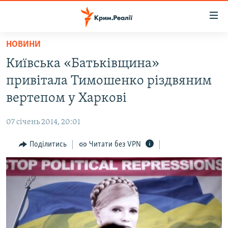
Доступність
посилання
Перейти
НОВИНИ
до
НОВИНИ
Київська «Батьківщина»
основного
ВОДА.КРИМ
матеріалу
привітала Тимошенко різдвяним
ВІДЕО ТА ФОТО
Перейти
вертепом у Харкові
до
ПОЛІТИКА
основної
07 січень 2014, 20:01
БЛОГИ
навігації
Перейти
Поділитись
Читати без VPN
ПОГЛЯД
до
ІНТЕРВ'Ю
пошуку
ВСЕ ЗА ДЕНЬ
СПЕЦПРОЕКТИ
ЯК ОБІЙТИ БЛОКУВАННЯ
ДЕПОРТАЦІЯ