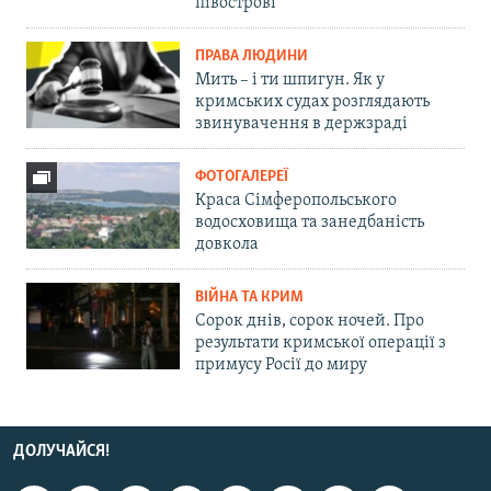
півострові
ПРАВА ЛЮДИНИ
Мить – і ти шпигун. Як у
кримських судах розглядають
звинувачення в держзраді
ФОТОГАЛЕРЕЇ
Краса Сімферопольського
водосховища та занедбаність
довкола
ВІЙНА ТА КРИМ
Сорок днів, сорок ночей. Про
результати кримської операції з
примусу Росії до миру
ДОЛУЧАЙСЯ!