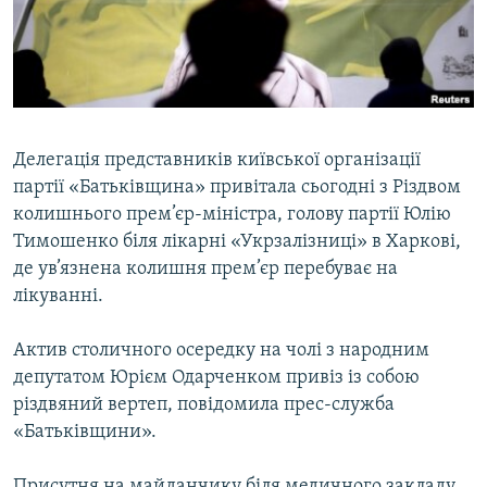
ВІДЕОУРОКИ «ELIFBE»
Русский
СВІДЧЕННЯ ОКУПАЦІЇ
Qırımtatar
УКРАЇНСЬКА ПРОБЛЕМА КРИМУ
ДОЛУЧАЙСЯ!
ІНФОГРАФІКА
Делегація представників київської організації
партії «Батьківщина» привітала сьогодні з Різдвом
колишнього прем’єр-міністра, голову партії Юлію
Усі сайти RFE/RL
Тимошенко біля лікарні «Укрзалізниці» в Харкові,
де ув’язнена колишня прем’єр перебуває на
лікуванні.
Актив столичного осередку на чолі з народним
депутатом Юрієм Одарченком привіз із собою
різдвяний вертеп, повідомила прес-служба
«Батьківщини».
Присутня на майданчику біля медичного закладу