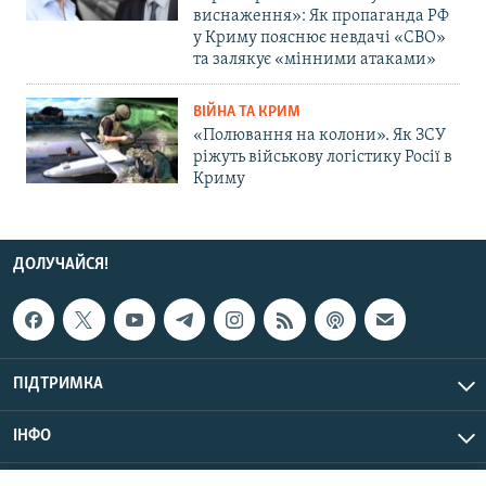
виснаження»: Як пропаганда РФ
у Криму пояснює невдачі «СВО»
та залякує «мінними атаками»
ВІЙНА ТА КРИМ
«Полювання на колони». Як ЗСУ
ріжуть військову логістику Росії в
Криму
ДОЛУЧАЙСЯ!
ПІДТРИМКА
ІНФО