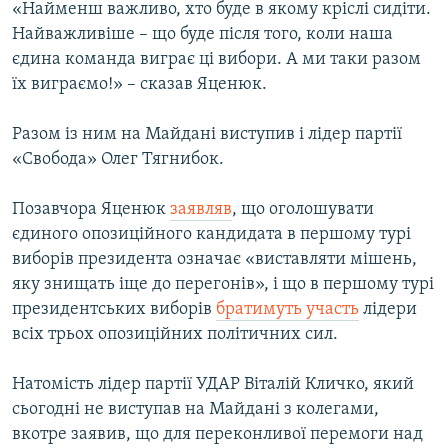
«Найменш важливо, хто буде в якому кріслі сидіти.
Найважливіше – що буде після того, коли наша
єдина команда виграє ці вибори. А ми таки разом
їх виграємо!» – сказав Яценюк.
Разом із ним на Майдані виступив і лідер партії
«Свобода» Олег Тягнибок.
Позавчора Яценюк
заявляв
, що оголошувати
єдиного опозиційного кандидата в першому турі
виборів президента означає «виставляти мішень,
яку знищать іще до перегонів», і що в першому турі
президентських виборів
братимуть участь
лідери
всіх трьох опозиційних політичних сил.
Натомість лідер партії УДАР Віталій Кличко, який
сьогодні не виступав на Майдані з колегами,
вкотре заявив, що для переконливої перемоги над