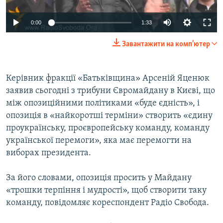
ВІДЕОУРОКИ «ELIFBE»
Русский
0:00
1:33
СВІДЧЕННЯ ОКУПАЦІЇ
Qırımtatar
Завантажити на комп'ютер
УКРАЇНСЬКА ПРОБЛЕМА КРИМУ
ДОЛУЧАЙСЯ!
ІНФОГРАФІКА
Керівник фракції «Батьківщина» Арсеній Яценюк
заявив сьогодні з трибуни Євромайдану в Києві, що
між опозиційними політиками «буде єдність», і
Усі сайти RFE/RL
опозиція в «найкоротші терміни» створить «єдину
проукраїнську, проєвропейську команду, команду
української перемоги», яка має перемогти на
виборах президента.
За його словами, опозиція просить у Майдану
«трошки терпіння і мудрості», щоб створити таку
команду, повідомляє кореспондент Радіо Свобода.