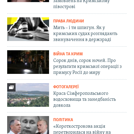
замовлень на Кримському
півострові
ПРАВА ЛЮДИНИ
Мить – і ти шпигун. Як у
кримських судах розглядають
звинувачення в держзраді
ВІЙНА ТА КРИМ
Сорок днів, сорок ночей. Про
результати кримської операції з
примусу Росії до миру
ФОТОГАЛЕРЕЇ
Краса Сімферопольського
водосховища та занедбаність
довкола
ПОЛІТИКА
«Короткострокова акція
перетворилася на війну на