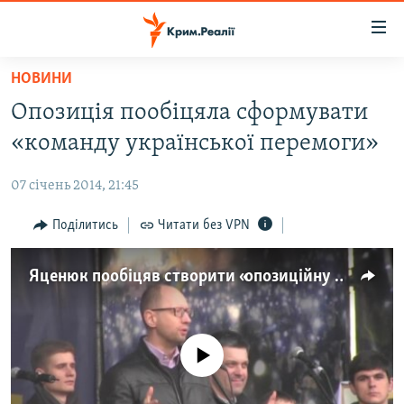
Доступність
посилання
Перейти
НОВИНИ
до
НОВИНИ
Опозиція пообіцяла сформувати
основного
ВОДА.КРИМ
матеріалу
«команду української перемоги»
ВІДЕО ТА ФОТО
Перейти
до
07 січень 2014, 21:45
ПОЛІТИКА
основної
БЛОГИ
Поділитись
Читати без VPN
навігації
Перейти
ПОГЛЯД
до
Яценюк пообіцяв створити «опозиційну команду»
ІНТЕРВ'Ю
пошуку
ВСЕ ЗА ДЕНЬ
СПЕЦПРОЕКТИ
No media source currently available
ЯК ОБІЙТИ БЛОКУВАННЯ
ДЕПОРТАЦІЯ