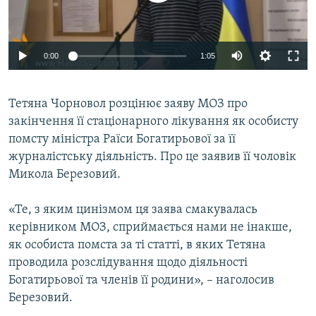
ВІДЕОУРОКИ «ELIFBE»
Русский
СВІДЧЕННЯ ОКУПАЦІЇ
Qırımtatar
0:00
1:05
УКРАЇНСЬКА ПРОБЛЕМА КРИМУ
ДОЛУЧАЙСЯ!
ІНФОГРАФІКА
Тетяна Чорновол розцінює заяву МОЗ про
закінчення її стаціонарного лікування як особисту
помсту міністра Раїси Богатирьової за її
Усі сайти RFE/RL
журналістську діяльність. Про це заявив її чоловік
Микола Березовий.
«Те, з яким цинізмом ця заява смакувалась
керівником МОЗ, сприймається нами не інакше,
як особиста помста за ті статті, в яких Тетяна
проводила розслідування щодо діяльності
Богатирьової та членів її родини», – наголосив
Березовий.