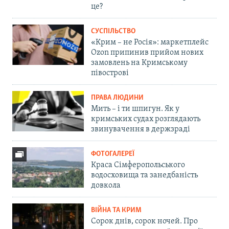
це?
СУСПІЛЬСТВО
«Крим – не Росія»: маркетплейс
Ozon припинив прийом нових
замовлень на Кримському
півострові
ПРАВА ЛЮДИНИ
Мить – і ти шпигун. Як у
кримських судах розглядають
звинувачення в держзраді
ФОТОГАЛЕРЕЇ
Краса Сімферопольського
водосховища та занедбаність
довкола
ВІЙНА ТА КРИМ
Сорок днів, сорок ночей. Про