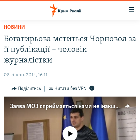
Доступність
посилання
Перейти
НОВИНИ
до
НОВИНИ
Богатирьова мститься Чорновол за
основного
ВОДА.КРИМ
матеріалу
її публікації – чоловік
ВІДЕО ТА ФОТО
Перейти
журналістки
до
ПОЛІТИКА
основної
08 січень 2014, 16:11
БЛОГИ
навігації
Перейти
Поділитись
Читати без VPN
ПОГЛЯД
до
ІНТЕРВ'Ю
пошуку
Заява МОЗ сприймається нами не інакше як помста – чоловік Чорновол
ВСЕ ЗА ДЕНЬ
СПЕЦПРОЕКТИ
No media source currently available
ЯК ОБІЙТИ БЛОКУВАННЯ
ДЕПОРТАЦІЯ