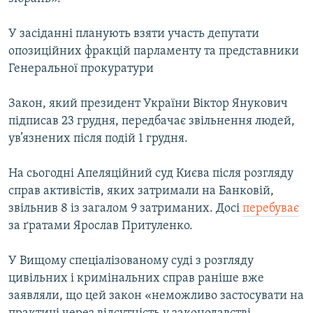
ВІДЕОУРОКИ «ELIFBE»
Русский
У засіданні планують взяти участь депутати
СВІДЧЕННЯ ОКУПАЦІЇ
Qırımtatar
опозиційних фракцій парламенту та представники
УКРАЇНСЬКА ПРОБЛЕМА КРИМУ
Генеральної прокуратури
ДОЛУЧАЙСЯ!
ІНФОГРАФІКА
Закон, який президент України Віктор Янукович
підписав 23 грудня, передбачає звільнення людей,
ув’язнених після подій 1 грудня.
Усі сайти RFE/RL
На сьогодні Апеляційний суд Києва після розгляду
справ активістів, яких затримали на Банковій,
звільнив 8 із загалом 9 затриманих. Досі
перебуває
за ґратами Ярослав Притуленко.
У Вищому спеціалізованому суді з розгляду
цивільних і кримінальних справ раніше вже
заявляли, що цей закон «неможливо застосувати на