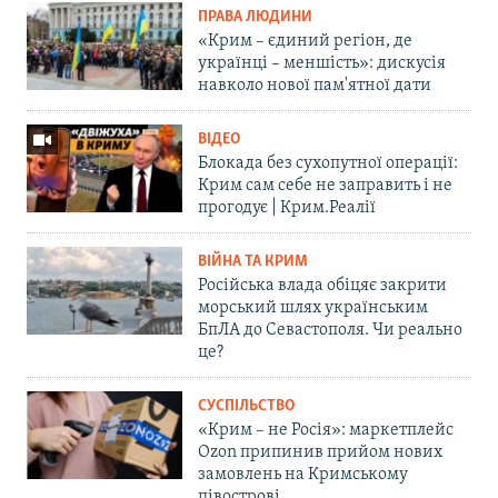
ПРАВА ЛЮДИНИ
«Крим – єдиний регіон, де
українці – меншість»: дискусія
навколо нової пам'ятної дати
ВІДЕО
Блокада без сухопутної операції:
Крим сам себе не заправить і не
прогодує | Крим.Реалії
ВІЙНА ТА КРИМ
Російська влада обіцяє закрити
морський шлях українським
БпЛА до Севастополя. Чи реально
це?
СУСПІЛЬСТВО
«Крим – не Росія»: маркетплейс
Ozon припинив прийом нових
замовлень на Кримському
півострові