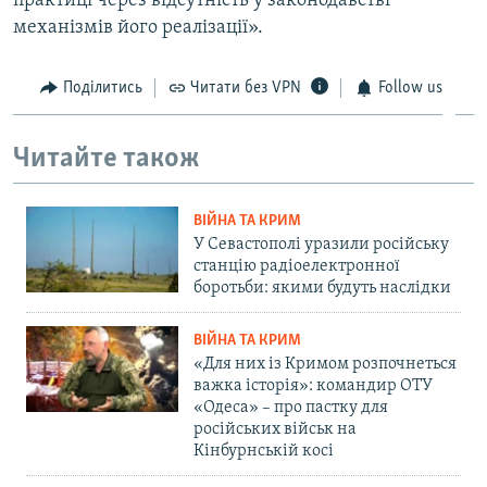
практиці через відсутність у законодавстві
механізмів його реалізації».
Поділитись
Читати без VPN
Follow us
Читайте також
ВІЙНА ТА КРИМ
У Севастополі уразили російську
станцію радіоелектронної
боротьби: якими будуть наслідки
ВІЙНА ТА КРИМ
«Для них із Кримом розпочнеться
важка історія»: командир ОТУ
«Одеса» – про пастку для
російських військ на
Кінбурнській косі