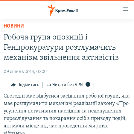
Доступність
посилання
Перейти
НОВИНИ
до
НОВИНИ
Робоча група опозиції і
основного
ВОДА.КРИМ
матеріалу
Генпрокуратури розтлумачить
ВІДЕО ТА ФОТО
Перейти
механізм звільнення активістів
до
ПОЛІТИКА
основної
09 січень 2014, 08:34
БЛОГИ
навігації
Перейти
Поділитись
Читати без VPN
ПОГЛЯД
до
Сьогодні має відбутися засідання робочої групи, яка
ІНТЕРВ'Ю
пошуку
має розтлумачити механізм реалізації закону «Про
ВСЕ ЗА ДЕНЬ
усунення негативних наслідків та недопущення
СПЕЦПРОЕКТИ
переслідування та покарання осіб з приводу подій,
які мали місце під час проведення мирних
ЯК ОБІЙТИ БЛОКУВАННЯ
ДЕПОРТАЦІЯ
зібрань».