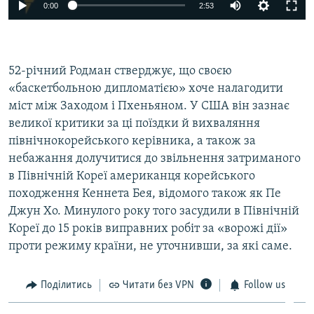
0:00
2:53
52-річний Родман стверджує, що своєю
«баскетбольною дипломатією» хоче налагодити
міст між Заходом і Пхеньяном. У США він зазнає
великої критики за ці поїздки й вихваляння
північнокорейського керівника, а також за
небажання долучитися до звільнення затриманого
в Північній Кореї американця корейського
походження Кеннета Бея, відомого також як Пе
Джун Хо. Минулого року того засудили в Північній
Кореї до 15 років виправних робіт за «ворожі дії»
проти режиму країни, не уточнивши, за які саме.
Поділитись
Читати без VPN
Follow us