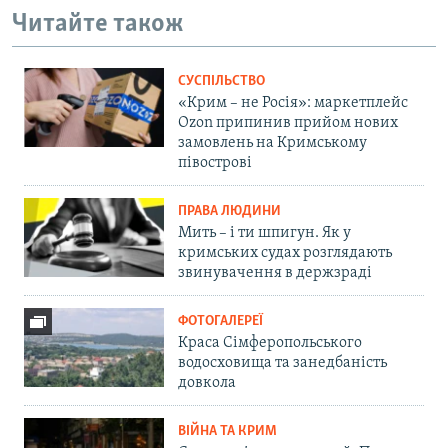
Читайте також
СУСПІЛЬСТВО
«Крим – не Росія»: маркетплейс
Ozon припинив прийом нових
замовлень на Кримському
півострові
ПРАВА ЛЮДИНИ
Мить – і ти шпигун. Як у
кримських судах розглядають
звинувачення в держзраді
ФОТОГАЛЕРЕЇ
Краса Сімферопольського
водосховища та занедбаність
довкола
ВІЙНА ТА КРИМ