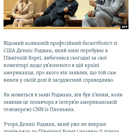
ВІДЕОУРОКИ «ELIFBE»
Русский
СВІДЧЕННЯ ОКУПАЦІЇ
Qırımtatar
УКРАЇНСЬКА ПРОБЛЕМА КРИМУ
ДОЛУЧАЙСЯ!
ІНФОГРАФІКА
Відомий колишній професійний баскетболіст зі
США Денніс Родман, який нині перебуває в
Північній Кореї, вибачився сьогодні за свої
Усі сайти RFE/RL
коментарі щодо ув’язненого в цій країні
американця, про якого він заявляв, що той сам
винен у своїй долі й засуджений справедливо.
Як мовиться в заяві Родмана, він був п’яним, коли
заявляв це позавчора в інтерв’ю американській
телемережі CNN із Пхеньяна.
Учора Денніс Родман, який уже не вперше
приїжджає до Північної Кореї і називає її лідера