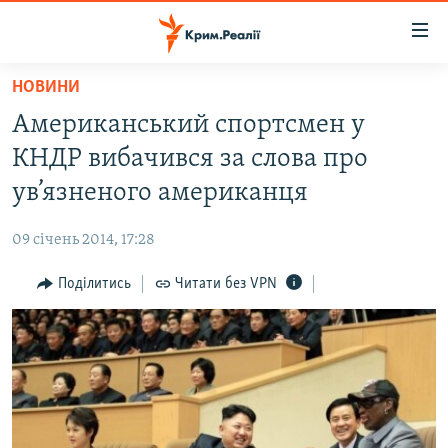
Доступність
посилання
Перейти
НОВИНИ
до
НОВИНИ
Американський спортсмен у
основного
ВОДА.КРИМ
матеріалу
КНДР вибачився за слова про
ВІДЕО ТА ФОТО
Перейти
ув’язненого американця
до
ПОЛІТИКА
основної
09 січень 2014, 17:28
БЛОГИ
навігації
Перейти
Поділитись
Читати без VPN
ПОГЛЯД
до
ІНТЕРВ'Ю
пошуку
ВСЕ ЗА ДЕНЬ
СПЕЦПРОЕКТИ
ЯК ОБІЙТИ БЛОКУВАННЯ
ДЕПОРТАЦІЯ