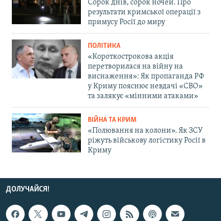
Сорок днів, сорок ночей. Про
результати кримської операції з
примусу Росії до миру
ПОЛІТИКА
«Короткострокова акція
перетворилася на війну на
виснаження»: Як пропаганда РФ
у Криму пояснює невдачі «СВО»
та залякує «мінними атаками»
ВІЙНА ТА КРИМ
«Полювання на колони». Як ЗСУ
ріжуть військову логістику Росії в
Криму
ДОЛУЧАЙСЯ!