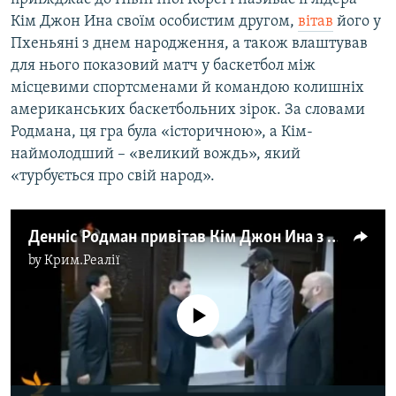
Кім Джон Ина своїм особистим другом,
вітав
його у
Пхеньяні з днем народження, а також влаштував
для нього показовий матч у баскетбол між
місцевими спортсменами й командою колишніх
американських баскетбольних зірок. За словами
Родмана, ця гра була «історичною», а Кім-
наймолодший – «великий вождь», який
«турбується про свій народ».
Денніс Родман привітав Кім Джон Ина з днем народження
by
Крим.Реалії
No media source currently available