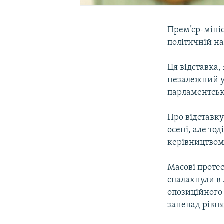
Прем’єр-мініс
політичній н
Ця відставка,
незалежний у
парламентськ
Про відставку
осені, але то
керівництвом
Масові протес
спалахнули в 
опозиційного 
занепад рівн