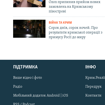
Ozon припинив прийом нових
замовлень на Кримському
півострові
ВІЙНА ТА КРИМ
Сорок днів, сорок ночей. Про
результати кримської операції з
примусу Росії до миру
Русский
ПІДТРИМКА
ІНФО
Qırımtatar
Ваше відео і фото
Крим.Реалії
ДОЛУЧАЙСЯ!
Радіо
Передрук
Мобільний додаток Android | iOS
Контакти
RSS / Podcast