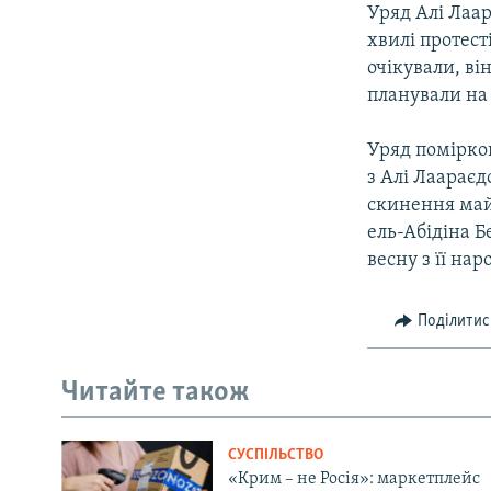
Уряд Алі Лаа
хвилі протест
очікували, ві
планували на 
Уряд помірков
з Алі Лаарає
скинення май
ель-Абідіна Б
весну з її на
Поділитис
Читайте також
СУСПІЛЬСТВО
«Крим – не Росія»: маркетплейс