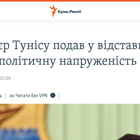
р Тунісу подав у відстав
 політичну напруженість
20:28
ь
Читати без VPN