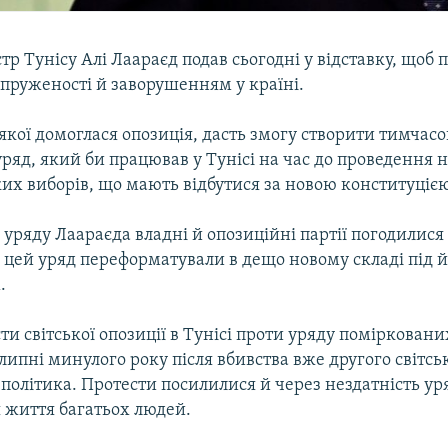
тр Тунісу Алі Лаараєд подав сьогодні у відставку, щоб 
апруженості й заворушенням у країні.
 якої домоглася опозиція, дасть змогу створити тимчас
ряд, який би працював у Тунісі на час до проведення 
их виборів, що мають відбутися за новою конституцією
 уряду Лаараєда владні й опозиційні партії погодилис
ді цей уряд переформатували в дещо новому складі під 
.
ти світської опозиції в Тунісі проти уряду поміркованих
липні минулого року після вбивства вже другого світсь
політика. Протести посилилися й через нездатність у
я життя багатьох людей.