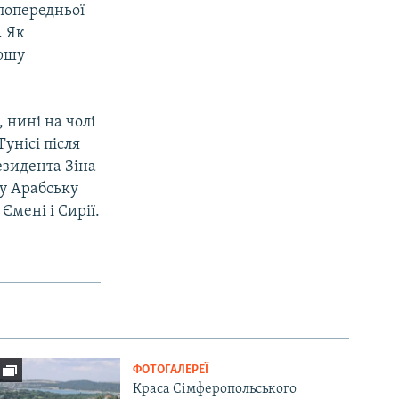
попередньої
. Як
ершу
 нині на чолі
унісі після
езидента Зіна
ну Арабську
Ємені і Сирії.
ФОТОГАЛЕРЕЇ
Краса Сімферопольського