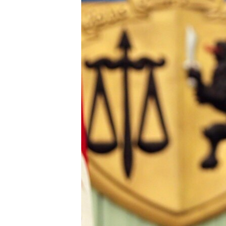
ВІДЕОУРОКИ «ELIFBE»
СВІДЧЕННЯ ОКУПАЦІЇ
УКРАЇНСЬКА ПРОБЛЕМА КРИМУ
ІНФОГРАФІКА