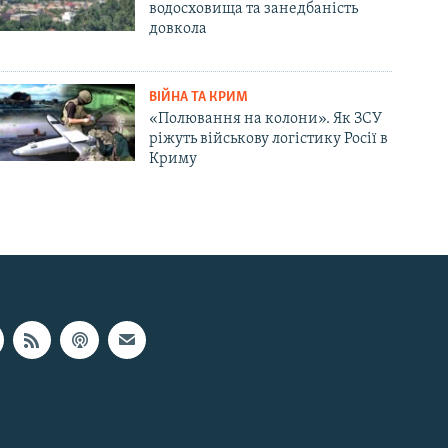
водосховища та занедбаність
довкола
ВІЙНА ТА КРИМ
«Полювання на колони». Як ЗСУ
ріжуть військову логістику Росії в
Криму