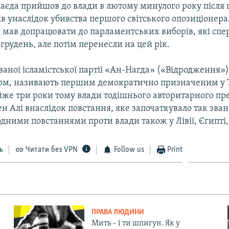
раєда прийшов до влади в лютому минулого року після 
ів унаслідок убивства першого світського опозиціонера
н мав допрацювати до парламентських виборів, які сп
грудень, але потім перенесли на цей рік.
аної ісламістської партії «Ан-Нагда» («Відродження»),
дом, називають першим демократично призначеним у Т
же три роки тому влади тодішнього авторитарного пр
ен Алі внаслідок повстання, яке започаткувало так зва
родними повстаннями проти влади також у Лівії, Єгипті, 
ь
Читати без VPN
Follow us
Print
ПРАВА ЛЮДИНИ
Мить – і ти шпигун. Як у