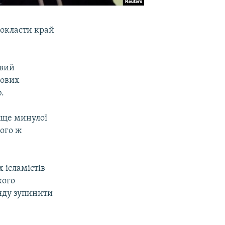
покласти край
овий
нових
.
я ще минулої
його ж
 ісламістів
кого
ряду зупинити