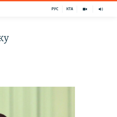
РУС
КТА
ку