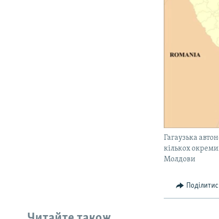
Гагаузька автон
кількох окреми
Молдови
Поділитис
Читайте також