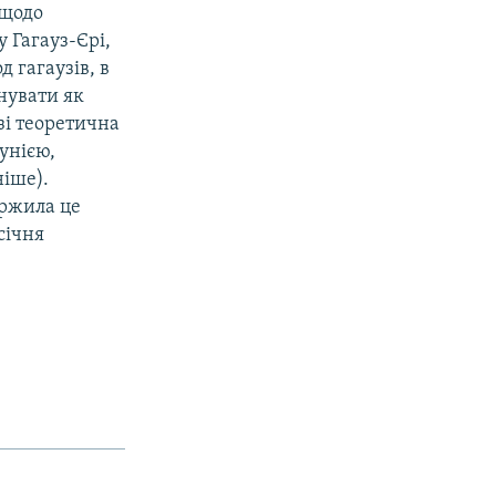
 щодо
 Гагауз-Єрі,
 гагаузів, в
нувати як
зі теоретична
унією,
ніше).
ржила це
січня