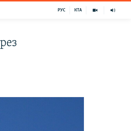
РУС
КТА
рез