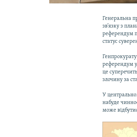
Генеральна п
зв’язку з пла
референдум п
статус сувере
Генпрокурату
референдум уж
це суперечить
злочину за с
У центральном
набуде чиннос
може відбути