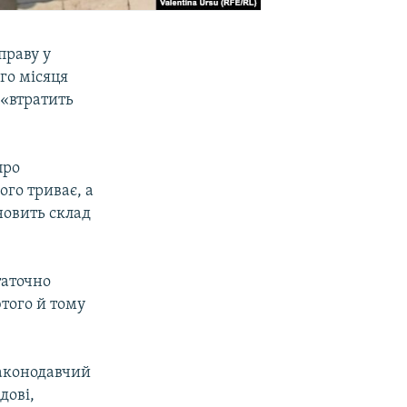
праву у
го місяця
 «втратить
про
ого триває, а
новить склад
таточно
того й тому
законодавчий
дові,