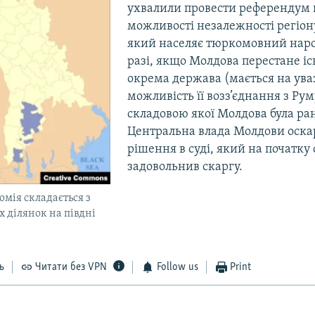
ухвалили провести референдум
можливості незалежності регіону
який населяє тюркомовний народ
разі, якщо Молдова перестане іс
окрема держава (мається на ува
можливість її возз’єднання з Рум
складовою якої Молдова була ра
Центральна влада Молдови оска
рішення в суді, який на початку 
задовольнив скаргу.
омія складається з
х ділянок на півдні
ь
Читати без VPN
Follow us
Print