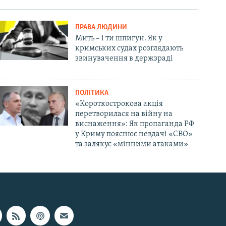
ПРАВА ЛЮДИНИ
Мить – і ти шпигун. Як у
кримських судах розглядають
звинувачення в держзраді
ПОЛІТИКА
«Короткострокова акція
перетворилася на війну на
виснаження»: Як пропаганда РФ
у Криму пояснює невдачі «СВО»
та залякує «мінними атаками»