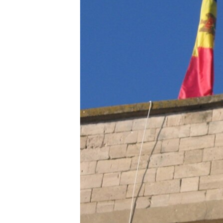
ВІДЕОУРОКИ «ELIFBE»
СВІДЧЕННЯ ОКУПАЦІЇ
УКРАЇНСЬКА ПРОБЛЕМА КРИМУ
ІНФОГРАФІКА