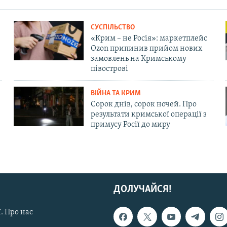
СУСПІЛЬСТВО
«Крим – не Росія»: маркетплейс
Ozon припинив прийом нових
замовлень на Кримському
півострові
ВІЙНА ТА КРИМ
Сорок днів, сорок ночей. Про
результати кримської операції з
примусу Росії до миру
ДОЛУЧАЙСЯ!
. Про нас