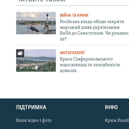
ВІЙНА ТА КРИМ
Російська влада обіцяє закрити
морський шлях українським
БпЛА до Севастополя. Чи реально
це?
ФОТОГАЛЕРЕЇ
Краса Сімферопольського
водосховища та занедбаність
довкола
Русский
Qırımtatar
ПІДТРИМКА
ІНФО
Ваше відео і фото
Крим.Реалії
ДОЛУЧАЙСЯ!