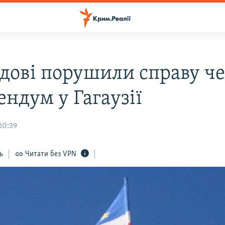
дові порушили справу че
ендум у Гагаузії
20:39
ь
Читати без VPN