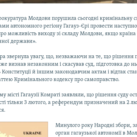
рокуратура Молдови порушила сьогодні кримінальну с
нами автономного регіону Гагауз-Єрі провести наступно
ро можливість виходу зі складу Молдови, якщо країна
нної держави».
ра звернула увагу, що, незважаючи на те, що рішення 
е визнав незаконним і скасував суд, підготовка до нь
 Конституції й іншим законодавчим актам і відтак ста
таттею Кримінального кодексу про самоправство.
у місті Гагаузії Комраті заявляли, що рішення суду ос
ті тільки 3 лютого, а референдум призначений на 2 лю
ся.
Минулого року Народні збори, 
орган гагаузької автономії в Мол