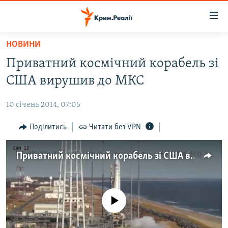
Доступність
посилання
Перейти
НОВИНИ
до
НОВИНИ
Приватний космічний корабель зі
основного
ВОДА.КРИМ
матеріалу
США вирушив до МКС
ВІДЕО ТА ФОТО
Перейти
до
10 січень 2014, 07:05
ПОЛІТИКА
основної
БЛОГИ
Поділитись
Читати без VPN
навігації
Перейти
ПОГЛЯД
до
Приватний космічний корабель зі США вирушив до МКС
ІНТЕРВ'Ю
пошуку
ВСЕ ЗА ДЕНЬ
СПЕЦПРОЕКТИ
No media source currently available
ЯК ОБІЙТИ БЛОКУВАННЯ
ДЕПОРТАЦІЯ