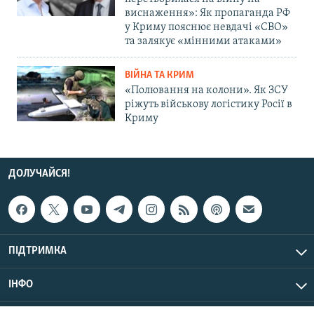
виснаження»: Як пропаганда РФ
у Криму пояснює невдачі «СВО»
та залякує «мінними атаками»
ВІЙНА ТА КРИМ
«Полювання на колони». Як ЗСУ
ріжуть військову логістику Росії в
Криму
ДОЛУЧАЙСЯ!
ПІДТРИМКА
ІНФО