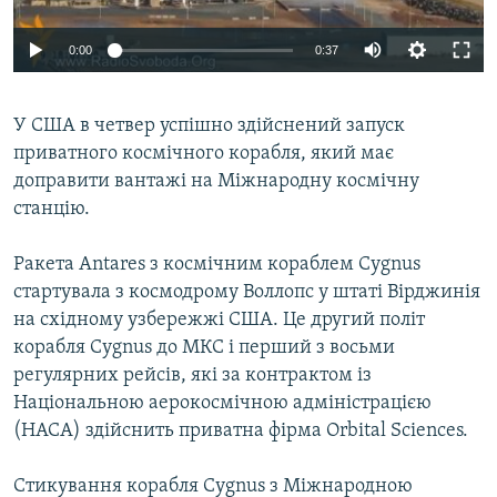
ВІДЕОУРОКИ «ELIFBE»
Русский
0:00
0:37
СВІДЧЕННЯ ОКУПАЦІЇ
Qırımtatar
УКРАЇНСЬКА ПРОБЛЕМА КРИМУ
У США в четвер успішно здійснений запуск
ДОЛУЧАЙСЯ!
ІНФОГРАФІКА
приватного космічного корабля, який має
доправити вантажі на Міжнародну космічну
станцію.
Усі сайти RFE/RL
Ракета Antares з космічним кораблем Cygnus
стартувала з космодрому Воллопс у штаті Вірджинія
на східному узбережжі США. Це другий політ
корабля Cygnus до МКС і перший з восьми
регулярних рейсів, які за контрактом із
Національною аерокосмічною адміністрацією
(НАСА) здійснить приватна фірма Orbital Sciences.
Стикування корабля Cygnus з Міжнародною