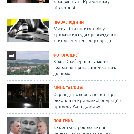
замовлень на Кримському
півострові
ПРАВА ЛЮДИНИ
Мить – і ти шпигун. Як у
кримських судах розглядають
звинувачення в держзраді
ФОТОГАЛЕРЕЇ
Краса Сімферопольського
водосховища та занедбаність
довкола
ВІЙНА ТА КРИМ
Сорок днів, сорок ночей. Про
результати кримської операції з
примусу Росії до миру
ПОЛІТИКА
«Короткострокова акція
перетворилася на війну на