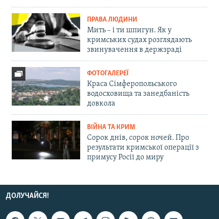
ПРАВА ЛЮДИНИ
Мить – і ти шпигун. Як у
кримських судах розглядають
звинувачення в держзраді
ФОТОГАЛЕРЕЇ
Краса Сімферопольського
водосховища та занедбаність
довкола
ВІЙНА ТА КРИМ
Сорок днів, сорок ночей. Про
результати кримської операції з
примусу Росії до миру
ДОЛУЧАЙСЯ!