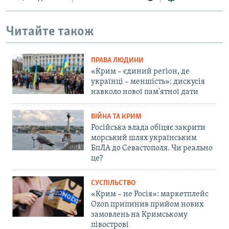
Читайте також
ПРАВА ЛЮДИНИ
«Крим – єдиний регіон, де
українці – меншість»: дискусія
навколо нової пам'ятної дати
ВІЙНА ТА КРИМ
Російська влада обіцяє закрити
морський шлях українським
БпЛА до Севастополя. Чи реально
це?
СУСПІЛЬСТВО
«Крим – не Росія»: маркетплейс
Ozon припинив прийом нових
замовлень на Кримському
півострові