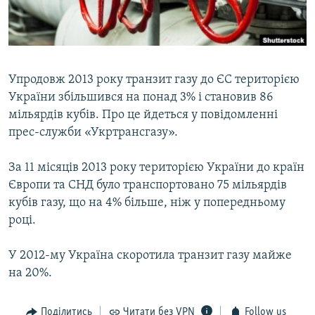
ВІДЕОУРОКИ «ELIFBE»
Русский
СВІДЧЕННЯ ОКУПАЦІЇ
Qırımtatar
УКРАЇНСЬКА ПРОБЛЕМА КРИМУ
Упродовж 2013 року транзит газу до ЄС територією
ДОЛУЧАЙСЯ!
ІНФОГРАФІКА
України збільшився на понад 3% і становив 86
мільярдів кубів. Про це йдеться у повідомленні
прес-служби «Укртрансгазу».
Усі сайти RFE/RL
За 11 місяців 2013 року територією України до країн
Європи та СНД було транспортовано 75 мільярдів
кубів газу, що на 4% більше, ніж у попередньому
році.
У 2012-му Україна скоротила транзит газу майже
на 20%.
Поділитись
Читати без VPN
Follow us