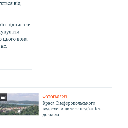
ється від
аїн підписали
 купувати
о цього вона
ьно.
ФОТОГАЛЕРЕЇ
Краса Сімферопольського
водосховища та занедбаність
довкола