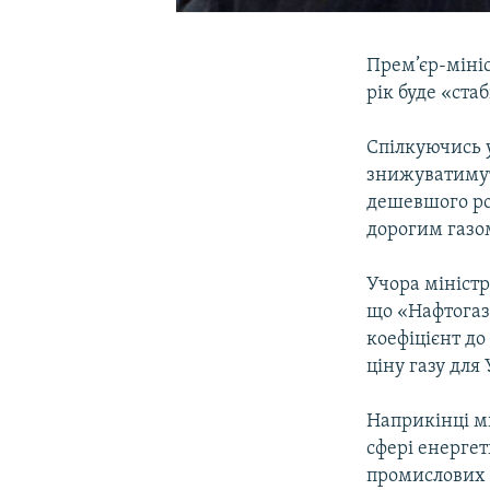
Прем’єр-мініс
рік буде «ста
Спілкуючись у
знижуватимуть
дешевшого ро
дорогим газо
Учора міністр
що «Нафтогаз 
коефіцієнт до
ціну газу для
Наприкінці м
сфері енерге
промислових 