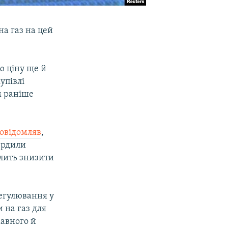
на газ на цей
ю ціну ще й
упівлі
м раніше
овідомляв
,
вердили
олить знизити
егулювання у
 на газ для
жавного й