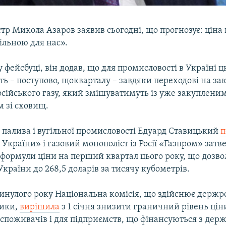
тр Микола Азаров заявив сьогодні, що прогнозує: ціна 
більною для нас».
 фейсбуці, він додав, що для промисловості в Україні ц
 – поступово, щокварталу – завдяки переходові на зак
сійського газу, який змішуватимуть із уже закуплени
м зі сховищ.
 палива і вугільної промисловості Едуард Ставицький
п
України» і газовий монополіст із Росії «Газпром» зат
 формули ціни на перший квартал цього року, що дозв
 України до 268,5 доларів за тисячу кубометрів.
инулого року Національна комісія, що здійснює держр
тики,
вирішила
з 1 січня знизити граничний рівень ціни
споживачів і для підприємств, що фінансуються з дер