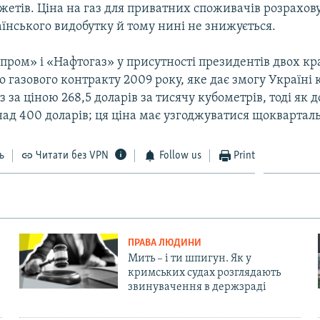
етів. Ціна на газ для приватних споживачів розрахову
аїнського видобутку й тому нині не знижується.
зпром» і «Нафтогаз» у присутності президентів двох кр
 газового контракту 2009 року, яке дає змогу Україні
з за ціною 268,5 доларів за тисячу кубометрів, тоді як д
ад 400 доларів; ця ціна має узгоджуватися щоквартал
ь
Читати без VPN
Follow us
Print
ПРАВА ЛЮДИНИ
Мить – і ти шпигун. Як у
кримських судах розглядають
звинувачення в держзраді