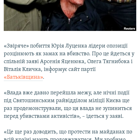
ВІДЕОУРОКИ «ELIFBE»
Русский
СВІДЧЕННЯ ОКУПАЦІЇ
Qırımtatar
УКРАЇНСЬКА ПРОБЛЕМА КРИМУ
ДОЛУЧАЙСЯ!
ІНФОГРАФІКА
«Звіряче
»
побиття Юрія Луценка лідери опозиції
розцінюють як замах на вбивство. Про це йдеться у
спільній заяві Арсенія Яценюка, Олега Тягнибока і
Усі сайти RFE/RL
Віталія Кличка, інформує сайт партії
«Батьківщина»
.
«Влада вже давно перейшла межу, але нічні події
під Святошинським райвідділом міліції Києва ще
раз продемонстрували, що ця влада не зупиниться
перед убивствами активістів», – ідеться у заяві.
«Це ще раз доводить, що протести на майданах по
всій країні мають продовжуватися. Ми зробимо