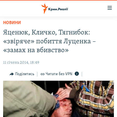
Доступність
посилання
Перейти
НОВИНИ
до
НОВИНИ
Яценюк, Кличко, Тягнибок:
основного
ВОДА.КРИМ
матеріалу
«звіряче» побиття Луценка –
ВІДЕО ТА ФОТО
Перейти
«замах на вбивство»
до
ПОЛІТИКА
основної
11 січень 2014, 18:49
БЛОГИ
навігації
Перейти
Поділитись
Читати без VPN
ПОГЛЯД
до
ІНТЕРВ'Ю
пошуку
ВСЕ ЗА ДЕНЬ
СПЕЦПРОЕКТИ
ЯК ОБІЙТИ БЛОКУВАННЯ
ДЕПОРТАЦІЯ