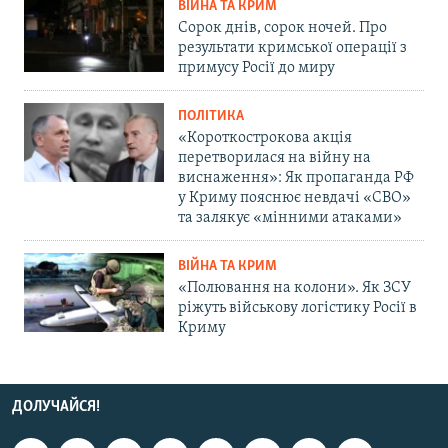
ВІЙНА ТА КРИМ
Сорок днів, сорок ночей. Про
результати кримської операції з
примусу Росії до миру
ПОЛІТИКА
«Короткострокова акція
перетворилася на війну на
виснаження»: Як пропаганда РФ
у Криму пояснює невдачі «СВО»
та залякує «мінними атаками»
ВІЙНА ТА КРИМ
«Полювання на колони». Як ЗСУ
ріжуть військову логістику Росії в
Криму
ДОЛУЧАЙСЯ!