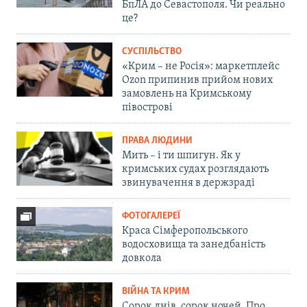
БпЛА до Севастополя. Чи реально
це?
СУСПІЛЬСТВО
«Крим – не Росія»: маркетплейс
Ozon припинив прийом нових
замовлень на Кримському
півострові
ПРАВА ЛЮДИНИ
Мить – і ти шпигун. Як у
кримських судах розглядають
звинувачення в держзраді
ФОТОГАЛЕРЕЇ
Краса Сімферопольського
водосховища та занедбаність
довкола
ВІЙНА ТА КРИМ
Сорок днів, сорок ночей. Про