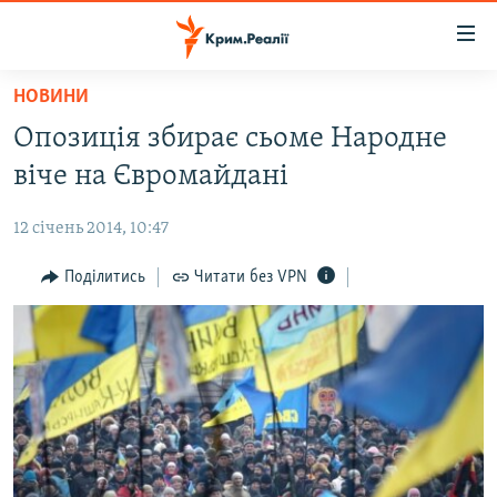
Доступність
посилання
Перейти
НОВИНИ
до
НОВИНИ
Опозиція збирає сьоме Народне
основного
ВОДА.КРИМ
матеріалу
віче на Євромайдані
ВІДЕО ТА ФОТО
Перейти
до
12 січень 2014, 10:47
ПОЛІТИКА
основної
БЛОГИ
Поділитись
Читати без VPN
навігації
Перейти
ПОГЛЯД
до
ІНТЕРВ'Ю
пошуку
ВСЕ ЗА ДЕНЬ
СПЕЦПРОЕКТИ
ЯК ОБІЙТИ БЛОКУВАННЯ
ДЕПОРТАЦІЯ