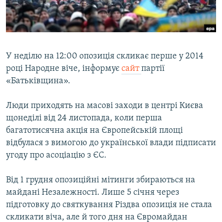
ВІДЕОУРОКИ «ELIFBE»
Русский
СВІДЧЕННЯ ОКУПАЦІЇ
Qırımtatar
УКРАЇНСЬКА ПРОБЛЕМА КРИМУ
У неділю на 12:00 опозиція скликає перше у 2014
ДОЛУЧАЙСЯ!
ІНФОГРАФІКА
році Народне віче, інформує
сайт
партії
«Батьківщина».
Люди приходять на масові заходи в центрі Києва
Усі сайти RFE/RL
щонеділі від 24 листопада, коли перша
багатотисячна акція на Європейській площі
відбулася з вимогою до української влади підписати
угоду про асоціацію з ЄС.
Від 1 грудня опозиційні мітинги збираються на
майдані Незалежності. Лише 5 січня через
підготовку до святкування Різдва опозиція не стала
скликати віча, але й того дня на Євромайдан