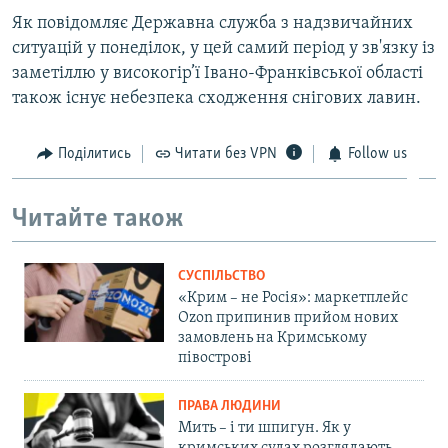
ВІДЕОУРОКИ «ELIFBE»
Як повідомляє Державна служба з надзвичайних
Русский
ситуацій у понеділок, у цей самий період у зв'язку із
СВІДЧЕННЯ ОКУПАЦІЇ
Qırımtatar
заметіллю у високогір’ї Івано-Франківської області
УКРАЇНСЬКА ПРОБЛЕМА КРИМУ
також існує небезпека сходження снігових лавин.
ДОЛУЧАЙСЯ!
ІНФОГРАФІКА
Поділитись
Читати без VPN
Follow us
Читайте також
Усі сайти RFE/RL
СУСПІЛЬСТВО
«Крим – не Росія»: маркетплейс
Ozon припинив прийом нових
замовлень на Кримському
півострові
ПРАВА ЛЮДИНИ
Мить – і ти шпигун. Як у
кримських судах розглядають