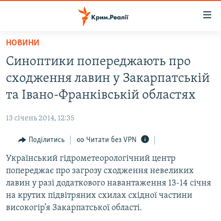
Доступність
посилання
Перейти
НОВИНИ
до
НОВИНИ
Синоптики попереджають про
основного
ВОДА.КРИМ
матеріалу
сходження лавин у Закарпатській
ВІДЕО ТА ФОТО
Перейти
та Івано-Франківській областях
до
ПОЛІТИКА
основної
13 січень 2014, 12:35
БЛОГИ
навігації
Перейти
Поділитись
Читати без VPN
ПОГЛЯД
до
Український гідрометеорологічний центр
ІНТЕРВ'Ю
пошуку
попереджає про загрозу сходження невеликих
ВСЕ ЗА ДЕНЬ
лавин у разі додаткового навантаження 13-14 січня
СПЕЦПРОЕКТИ
на крутих підвітряних схилах східної частини
високогір’я Закарпатської області.
ЯК ОБІЙТИ БЛОКУВАННЯ
ДЕПОРТАЦІЯ