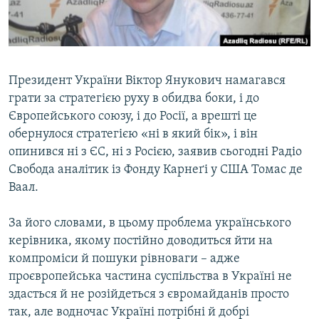
ВІДЕОУРОКИ «ELIFBE»
Русский
СВІДЧЕННЯ ОКУПАЦІЇ
Qırımtatar
УКРАЇНСЬКА ПРОБЛЕМА КРИМУ
Президент України Віктор Янукович намагався
ДОЛУЧАЙСЯ!
ІНФОГРАФІКА
грати за стратегією руху в обидва боки, і до
Європейського союзу, і до Росії, а врешті це
обернулося стратегією «ні в який бік», і він
опинився ні з ЄС, ні з Росією, заявив сьогодні Радіо
Усі сайти RFE/RL
Свобода аналітик із Фонду Карнеґі у США Томас де
Ваал.
За його словами, в цьому проблема українського
керівника, якому постійно доводиться йти на
компроміси й пошуки рівноваги – адже
проєвропейська частина суспільства в Україні не
здасться й не розійдеться з євромайданів просто
так, але водночас Україні потрібні й добрі