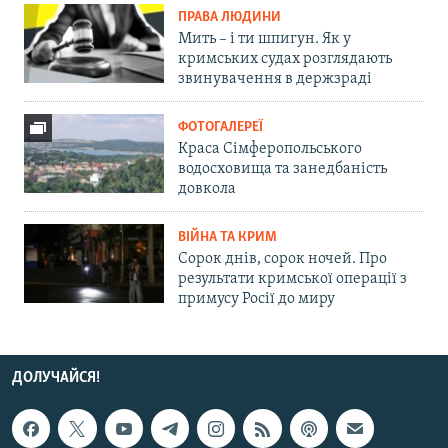
ПРАВА ЛЮДИНИ
Мить – і ти шпигун. Як у
кримських судах розглядають
звинувачення в держзраді
ФОТОГАЛЕРЕЇ
Краса Сімферопольського
водосховища та занедбаність
довкола
ВІЙНА ТА КРИМ
Сорок днів, сорок ночей. Про
результати кримської операції з
примусу Росії до миру
ДОЛУЧАЙСЯ!