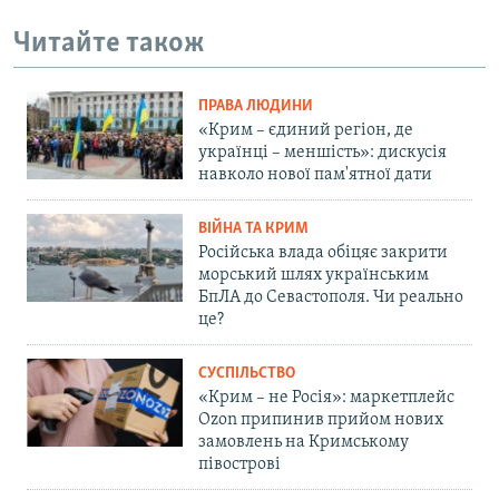
Читайте також
ПРАВА ЛЮДИНИ
«Крим – єдиний регіон, де
українці – меншість»: дискусія
навколо нової пам'ятної дати
ВІЙНА ТА КРИМ
Російська влада обіцяє закрити
морський шлях українським
БпЛА до Севастополя. Чи реально
це?
СУСПІЛЬСТВО
«Крим – не Росія»: маркетплейс
Ozon припинив прийом нових
замовлень на Кримському
півострові