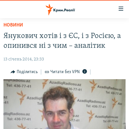
Доступність
посилання
Перейти
НОВИНИ
до
НОВИНИ
Янукович хотів і з ЄС, і з Росією, а
основного
ВОДА.КРИМ
матеріалу
опинився ні з чим – аналітик
ВІДЕО ТА ФОТО
Перейти
до
13 січень 2014, 23:33
ПОЛІТИКА
основної
БЛОГИ
Поділитись
Читати без VPN
навігації
Перейти
ПОГЛЯД
до
ІНТЕРВ'Ю
пошуку
ВСЕ ЗА ДЕНЬ
СПЕЦПРОЕКТИ
ЯК ОБІЙТИ БЛОКУВАННЯ
ДЕПОРТАЦІЯ