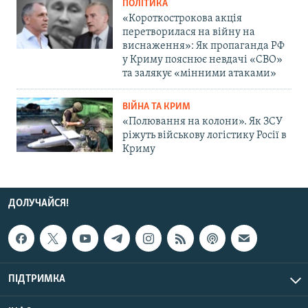
ПОЛІТИКА
«Короткострокова акція
перетворилася на війну на
виснаження»: Як пропаганда РФ
у Криму пояснює невдачі «СВО»
та залякує «мінними атаками»
ВІЙНА ТА КРИМ
«Полювання на колони». Як ЗСУ
ріжуть військову логістику Росії в
Криму
ДОЛУЧАЙСЯ!
ПІДТРИМКА