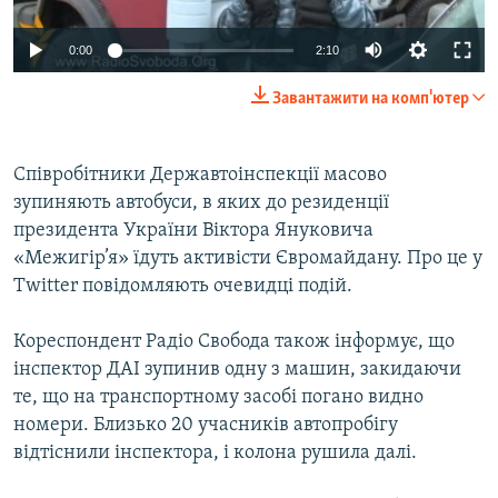
ВІДЕОУРОКИ «ELIFBE»
Русский
0:00
2:10
СВІДЧЕННЯ ОКУПАЦІЇ
Qırımtatar
Завантажити на комп'ютер
УКРАЇНСЬКА ПРОБЛЕМА КРИМУ
ДОЛУЧАЙСЯ!
ІНФОГРАФІКА
Співробітники Державтоінспекції масово
зупиняють автобуси, в яких до резиденції
президента України Віктора Януковича
Усі сайти RFE/RL
«Межигір’я» їдуть активісти Євромайдану. Про це у
Twitter повідомляють очевидці подій.
Кореспондент Радіо Свобода також інформує, що
інспектор ДАІ зупинив одну з машин, закидаючи
те, що на транспортному засобі погано видно
номери. Близько 20 учасників автопробігу
відтіснили інспектора, і колона рушила далі.