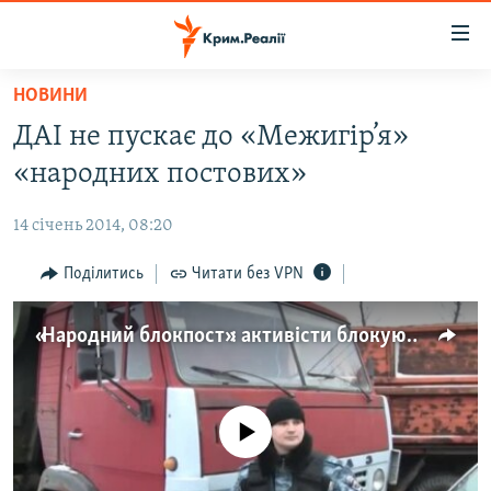
Доступність
посилання
Перейти
НОВИНИ
до
НОВИНИ
ДАІ не пускає до «Межигір’я»
основного
ВОДА.КРИМ
матеріалу
«народних постових»
ВІДЕО ТА ФОТО
Перейти
до
14 січень 2014, 08:20
ПОЛІТИКА
основної
БЛОГИ
Поділитись
Читати без VPN
навігації
Перейти
ПОГЛЯД
до
«Народний блокпост»: активісти блокують виїзди із «Межигір’я»
ІНТЕРВ'Ю
пошуку
ВСЕ ЗА ДЕНЬ
СПЕЦПРОЕКТИ
No media source currently available
ЯК ОБІЙТИ БЛОКУВАННЯ
ДЕПОРТАЦІЯ