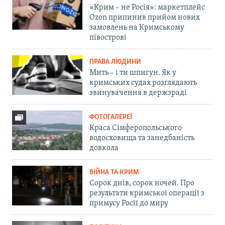
«Крим – не Росія»: маркетплейс
Ozon припинив прийом нових
замовлень на Кримському
півострові
ПРАВА ЛЮДИНИ
Мить – і ти шпигун. Як у
кримських судах розглядають
звинувачення в держзраді
ФОТОГАЛЕРЕЇ
Краса Сімферопольського
водосховища та занедбаність
довкола
ВІЙНА ТА КРИМ
Сорок днів, сорок ночей. Про
результати кримської операції з
примусу Росії до миру