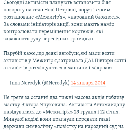
Сьогодні активісти планують встановити біля
повороту на село Нові Петрівці, поруч із яким
розташоване «Межигір’я», «народний блокпост».
За словами ініціаторів акції, вони мають намір
контролювати переміщення кортежів, які
заважають руху пересічних громадян.
Парубій каже,що деякі автобуси,які мали везти
активістів у Межигір'я,затримала ДАІ.Півтори сотні
активістів розміщуються в машини і мікроавт
— Inna Nerodyk (@Nerodyk)
14 января 2014
Це третя за останні два тижні масова акція поблизу
маєтку Віктора Януковича. Активісти Автомайдану
навідувалися до «Межигір’я» 29 грудня і 12 січня.
Минулої неділі вони прагнули передати главі
держави символічну «повістку на народний суд на