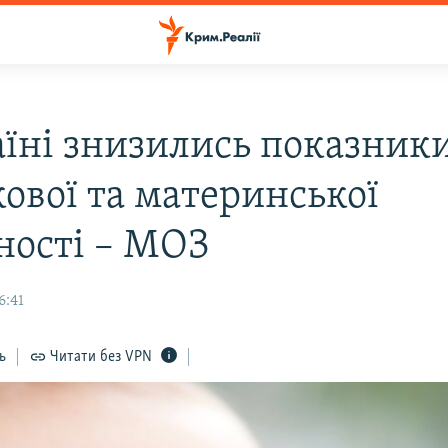
аїні знизились показник
ової та материнської
ності – МОЗ
6:41
ь
Читати без VPN