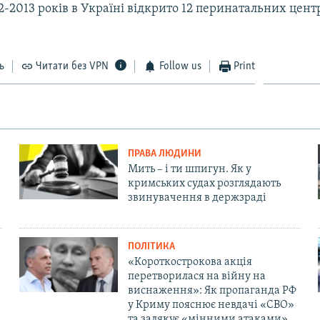
-2013 років в Україні відкрито 12 перинатальних центр
ь
Читати без VPN
Follow us
Print
ПРАВА ЛЮДИНИ
Мить – і ти шпигун. Як у
кримських судах розглядають
звинувачення в держзраді
ПОЛІТИКА
«Короткострокова акція
перетворилася на війну на
виснаження»: Як пропаганда РФ
у Криму пояснює невдачі «СВО»
та залякує «мінними атаками»