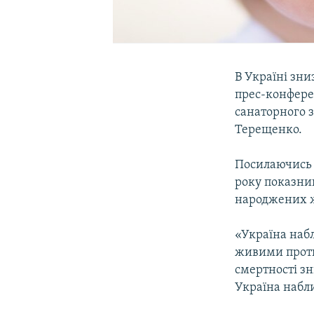
В Україні зни
прес-конфере
санаторного 
Терещенко.
Посилаючись 
року показник
народжених жи
«Україна набл
живими проти
смертності з
Україна набли