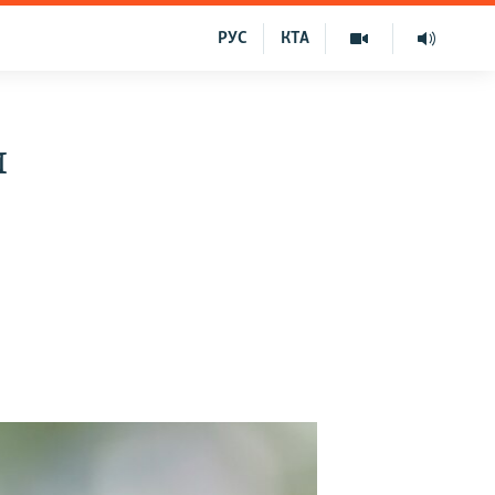
РУС
КТА
и