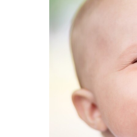
ВІДЕОУРОКИ «ELIFBE»
СВІДЧЕННЯ ОКУПАЦІЇ
УКРАЇНСЬКА ПРОБЛЕМА КРИМУ
ІНФОГРАФІКА