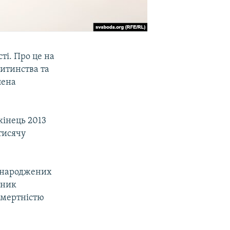
ті. Про це на
итинства та
лена
кінець 2013
тисячу
ч народжених
зник
смертністю