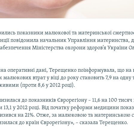
зились показники малюкової та материнської смертнос
нції повідомила начальник Управління материнства, д
забезпечення Міністерства охорони здоров’я України О
на оперативні дані, Терещенко поінформувала, що на 
 малюкових втрат у віці до року становить 7,9 на одну 
вими (проти 8,6 у 2012 році).
изилася до показників Єврорегіону – 11,6 на 100 тися
 13,1 у 2012 році. Від початку реформи медицини пока
низився на 21%. Отже, за малюковою та материнською 
зилася до країн Єврорегіону», – сказала Терещенко.