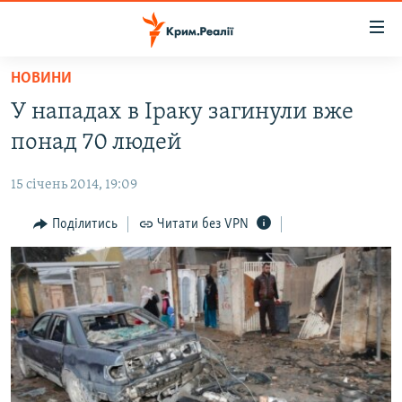
Доступність
посилання
Перейти
НОВИНИ
до
НОВИНИ
У нападах в Іраку загинули вже
основного
ВОДА.КРИМ
матеріалу
понад 70 людей
ВІДЕО ТА ФОТО
Перейти
до
15 січень 2014, 19:09
ПОЛІТИКА
основної
БЛОГИ
Поділитись
Читати без VPN
навігації
Перейти
ПОГЛЯД
до
ІНТЕРВ'Ю
пошуку
ВСЕ ЗА ДЕНЬ
СПЕЦПРОЕКТИ
ЯК ОБІЙТИ БЛОКУВАННЯ
ДЕПОРТАЦІЯ