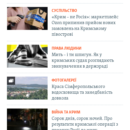
СУСПІЛЬСТВО
«Крим – не Росія»: маркетплейс
Ozon припинив прийом нових
замовлень на Кримському
півострові
ПРАВА ЛЮДИНИ
Мить – і ти шпигун. Як у
кримських судах розглядають
звинувачення в держзраді
ФОТОГАЛЕРЕЇ
Краса Сімферопольського
водосховища та занедбаність
довкола
ВІЙНА ТА КРИМ
Сорок днів, сорок ночей. Про
результати кримської операції з