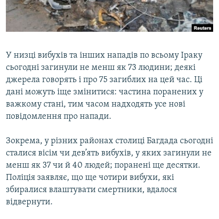
ВІДЕОУРОКИ «ELIFBE»
Русский
СВІДЧЕННЯ ОКУПАЦІЇ
Qırımtatar
УКРАЇНСЬКА ПРОБЛЕМА КРИМУ
У низці вибухів та інших нападів по всьому Іраку
ДОЛУЧАЙСЯ!
ІНФОГРАФІКА
сьогодні загинули не менш як 73 людини; деякі
джерела говорять і про 75 загиблих на цей час. Ці
дані можуть іще змінитися: частина поранених у
важкому стані, тим часом надходять усе нові
Усі сайти RFE/RL
повідомлення про напади.
Зокрема, у різних районах столиці Багдада сьогодні
сталися вісім чи дев’ять вибухів, у яких загинули не
менш як 37 чи й 40 людей; поранені ще десятки.
Поліція заявляє, що ще чотири вибухи, які
збиралися влаштувати смертники, вдалося
відвернути.