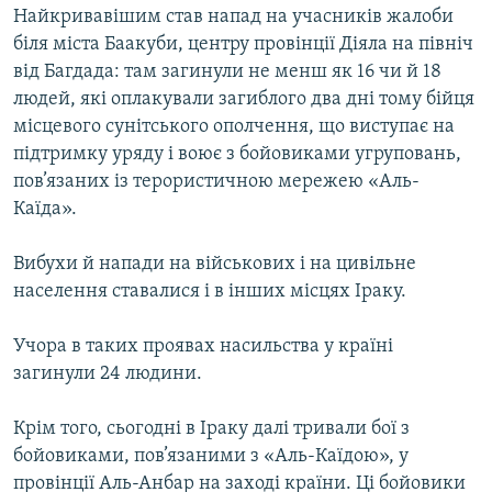
Найкривавішим став напад на учасників жалоби
біля міста Баакуби, центру провінції Діяла на північ
від Багдада: там загинули не менш як 16 чи й 18
людей, які оплакували загиблого два дні тому бійця
місцевого сунітського ополчення, що виступає на
підтримку уряду і воює з бойовиками угруповань,
пов’язаних із терористичною мережею «Аль-
Каїда».
Вибухи й напади на військових і на цивільне
населення ставалися і в інших місцях Іраку.
Учора в таких проявах насильства у країні
загинули 24 людини.
Крім того, сьогодні в Іраку далі тривали бої з
бойовиками, пов’язаними з «Аль-Каїдою», у
провінції Аль-Анбар на заході країни. Ці бойовики