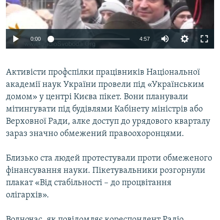
ВІДЕОУРОКИ «ELIFBE»
Русский
СВІДЧЕННЯ ОКУПАЦІЇ
Qırımtatar
0:00
4:57
УКРАЇНСЬКА ПРОБЛЕМА КРИМУ
ДОЛУЧАЙСЯ!
ІНФОГРАФІКА
Активісти профспілки працівників Національної
академії наук України провели під «Українським
домом» у центрі Києва пікет. Вони планували
Усі сайти RFE/RL
мітингувати під будівлями Кабінету міністрів або
Верховної Ради, алке доступ до урядового кварталу
зараз значно обмежений правоохоронцями.
Близько ста людей протестували проти обмеженого
фінансування науки. Пікетувальники розгорнули
плакат «Від стабільності – до процвітання
олігархів».
Водночас, як повідомляє кореспондент Радіо