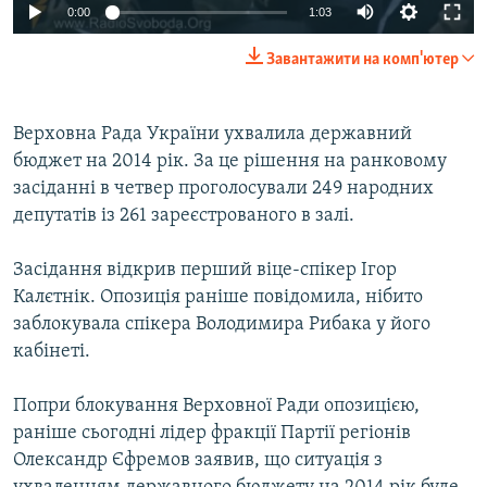
0:00
1:03
ВІДЕОУРОКИ «ELIFBE»
Русский
СВІДЧЕННЯ ОКУПАЦІЇ
Завантажити на комп'ютер
Qırımtatar
УКРАЇНСЬКА ПРОБЛЕМА КРИМУ
Верховна Рада України ухвалила державний
ДОЛУЧАЙСЯ!
ІНФОГРАФІКА
бюджет на 2014 рік. За це рішення на ранковому
засіданні в четвер проголосували 249 народних
депутатів із 261 зареєстрованого в залі.
Усі сайти RFE/RL
Засідання відкрив перший віце-спікер Ігор
Калєтнік. Опозиція раніше повідомила, нібито
заблокувала спікера Володимира Рибака у його
кабінеті.
Попри блокування Верховної Ради опозицією,
раніше сьогодні лідер фракції Партії регіонів
Олександр Єфремов заявив, що ситуація з