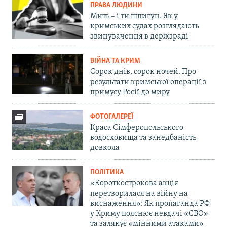
ПРАВА ЛЮДИНИ
Мить – і ти шпигун. Як у
кримських судах розглядають
звинувачення в держзраді
ВІЙНА ТА КРИМ
Сорок днів, сорок ночей. Про
результати кримської операції з
примусу Росії до миру
ФОТОГАЛЕРЕЇ
Краса Сімферопольського
водосховища та занедбаність
довкола
ПОЛІТИКА
«Короткострокова акція
перетворилася на війну на
виснаження»: Як пропаганда РФ
у Криму пояснює невдачі «СВО»
та залякує «мінними атаками»