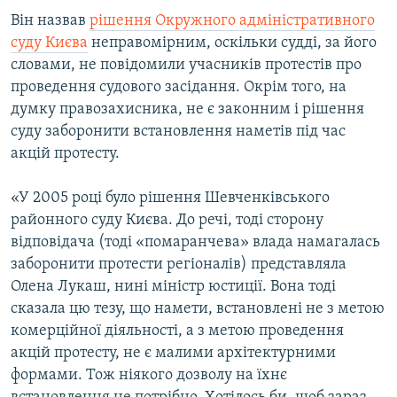
ВІДЕОУРОКИ «ELIFBE»
Він назвав
рішення Окружного адміністративного
Русский
суду Києва
неправомірним, оскільки судді, за його
СВІДЧЕННЯ ОКУПАЦІЇ
Qırımtatar
словами, не повідомили учасників протестів про
УКРАЇНСЬКА ПРОБЛЕМА КРИМУ
проведення судового засідання. Окрім того, на
думку правозахисника, не є законним і рішення
ДОЛУЧАЙСЯ!
ІНФОГРАФІКА
суду заборонити встановлення наметів під час
акцій протесту.
Усі сайти RFE/RL
«У 2005 році було рішення Шевченківського
районного суду Києва. До речі, тоді сторону
відповідача (тоді «помаранчева» влада намагалась
заборонити протести регіоналів) представляла
Олена Лукаш, нині міністр юстиції. Вона тоді
сказала цю тезу, що намети, встановлені не з метою
комерційної діяльності, а з метою проведення
акцій протесту, не є малими архітектурними
формами. Тож ніякого дозволу на їхнє