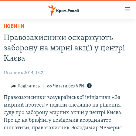
Доступність
посилання
Перейти
НОВИНИ
до
НОВИНИ
Правозахисники оскаржують
основного
ВОДА.КРИМ
матеріалу
заборону на мирні акції у центрі
ВІДЕО ТА ФОТО
Перейти
Києва
до
ПОЛІТИКА
основної
16 січень 2014, 13:24
БЛОГИ
навігації
Перейти
Поділитись
Читати без VPN
ПОГЛЯД
до
Правозахисники всеукраїнської ініціативи «За
ІНТЕРВ'Ю
пошуку
мирний протест!» подали апеляцію на рішення
ВСЕ ЗА ДЕНЬ
суду про заборону мирних акцій у центрі Києва.
СПЕЦПРОЕКТИ
Про це на брифінгу повідомив координатор
ініціативи, правозахисник Володимир Чемерис.
ЯК ОБІЙТИ БЛОКУВАННЯ
ДЕПОРТАЦІЯ