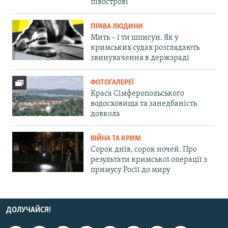
півострові
ПРАВА ЛЮДИНИ
Мить – і ти шпигун. Як у
кримських судах розглядають
звинувачення в держзраді
ФОТОГАЛЕРЕЇ
Краса Сімферопольського
водосховища та занедбаність
довкола
ВІЙНА ТА КРИМ
Сорок днів, сорок ночей. Про
результати кримської операції з
примусу Росії до миру
ДОЛУЧАЙСЯ!