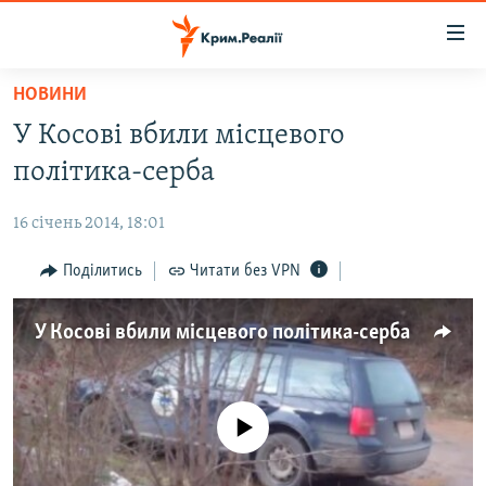
Доступність
посилання
Перейти
НОВИНИ
до
НОВИНИ
У Косові вбили місцевого
основного
ВОДА.КРИМ
матеріалу
політика-серба
ВІДЕО ТА ФОТО
Перейти
до
16 січень 2014, 18:01
ПОЛІТИКА
основної
БЛОГИ
Поділитись
Читати без VPN
навігації
Перейти
ПОГЛЯД
до
У Косові вбили місцевого політика-серба
ІНТЕРВ'Ю
пошуку
ВСЕ ЗА ДЕНЬ
СПЕЦПРОЕКТИ
No media source currently available
ЯК ОБІЙТИ БЛОКУВАННЯ
ДЕПОРТАЦІЯ