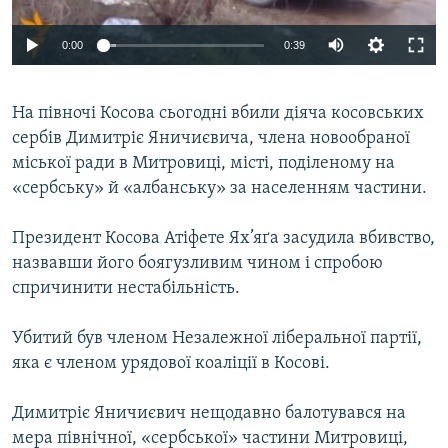
ВІДЕОУРОКИ «ELIFBE»
Русский
0:00
0:39
СВІДЧЕННЯ ОКУПАЦІЇ
Qırımtatar
УКРАЇНСЬКА ПРОБЛЕМА КРИМУ
На півночі Косова сьогодні вбили діяча косовських
ДОЛУЧАЙСЯ!
ІНФОГРАФІКА
сербів Димитріє Яничиєвича, члена новообраної
міської ради в Митровиці, місті, поділеному на
«сербську» й «албанську» за населенням частини.
Усі сайти RFE/RL
Президент Косова Атіфете Ях’яґа засудила вбивство,
назвавши його боягузливим чином і спробою
спричинити нестабільність.
Убитий був членом Незалежної ліберальної партії,
яка є членом урядової коаліції в Косові.
Димитріє Яничиєвич нещодавно балотувався на
мера північної, «сербської» частини Митровиці,