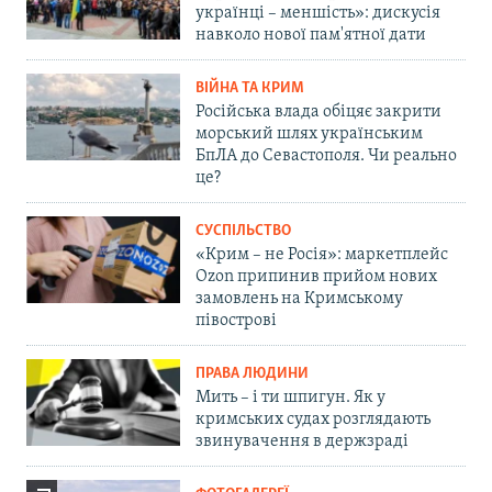
українці – меншість»: дискусія
навколо нової пам'ятної дати
ВІЙНА ТА КРИМ
Російська влада обіцяє закрити
морський шлях українським
БпЛА до Севастополя. Чи реально
це?
СУСПІЛЬСТВО
«Крим – не Росія»: маркетплейс
Ozon припинив прийом нових
замовлень на Кримському
півострові
ПРАВА ЛЮДИНИ
Мить – і ти шпигун. Як у
кримських судах розглядають
звинувачення в держзраді