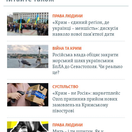
ПРАВА ЛЮДИНИ
«Крим – єдиний регіон, де
українці – меншість»: дискусія
навколо нової пам'ятної дати
ВІЙНА ТА КРИМ
Російська влада обіцяє закрити
морський шлях українським
БпЛА до Севастополя. Чи реально
це?
СУСПІЛЬСТВО
«Крим – не Росія»: маркетплейс
Ozon припинив прийом нових
замовлень на Кримському
півострові
ПРАВА ЛЮДИНИ
Мить – і ти шпигун. Як у