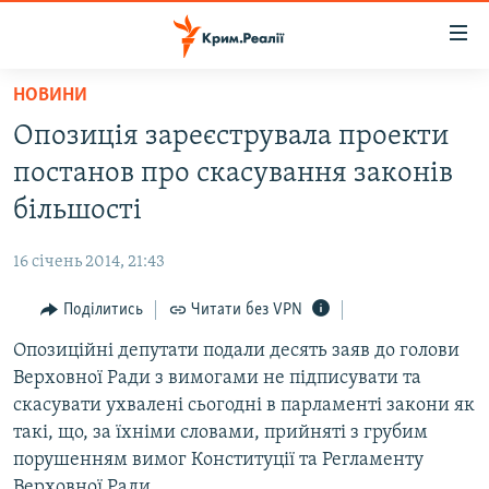
Доступність
посилання
Перейти
НОВИНИ
до
НОВИНИ
Опозиція зареєструвала проекти
основного
ВОДА.КРИМ
матеріалу
постанов про скасування законів
ВІДЕО ТА ФОТО
Перейти
більшості
до
ПОЛІТИКА
основної
16 січень 2014, 21:43
БЛОГИ
навігації
Перейти
Поділитись
Читати без VPN
ПОГЛЯД
до
Опозиційні депутати подали десять заяв до голови
ІНТЕРВ'Ю
пошуку
Верховної Ради з вимогами не підписувати та
ВСЕ ЗА ДЕНЬ
скасувати ухвалені сьогодні в парламенті закони як
СПЕЦПРОЕКТИ
такі, що, за їхніми словами, прийняті з грубим
порушенням вимог Конституції та Регламенту
ЯК ОБІЙТИ БЛОКУВАННЯ
ДЕПОРТАЦІЯ
Верховної Ради.