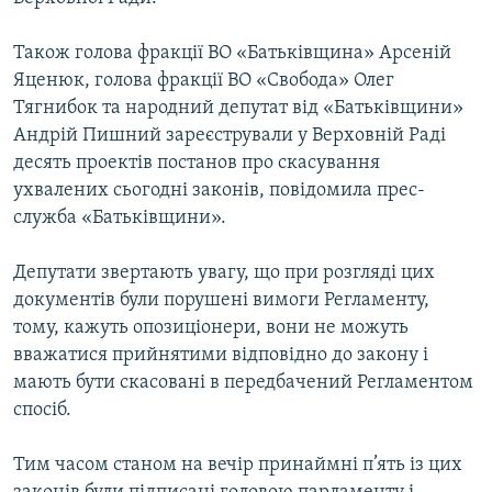
ВІДЕОУРОКИ «ELIFBE»
Русский
Також голова фракції ВО «Батьківщина» Арсеній
СВІДЧЕННЯ ОКУПАЦІЇ
Qırımtatar
Яценюк, голова фракції ВО «Свобода» Олег
УКРАЇНСЬКА ПРОБЛЕМА КРИМУ
Тягнибок та народний депутат від «Батьківщини»
Андрій Пишний зареєстрували у Верховній Раді
ДОЛУЧАЙСЯ!
ІНФОГРАФІКА
десять проектів постанов про скасування
ухвалених сьогодні законів, повідомила прес-
служба «Батьківщини».
Усі сайти RFE/RL
Депутати звертають увагу, що при розгляді цих
документів були порушені вимоги Регламенту,
тому, кажуть опозиціонери, вони не можуть
вважатися прийнятими відповідно до закону і
мають бути скасовані в передбачений Регламентом
спосіб.
Тим часом станом на вечір принаймні п’ять із цих