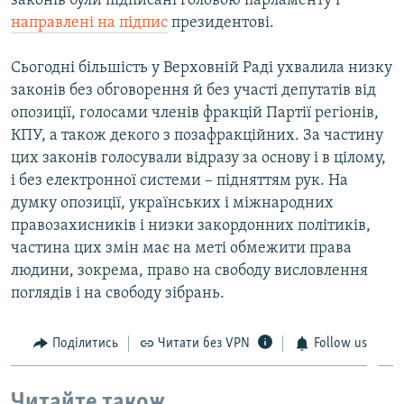
законів були підписані головою парламенту і
направлені на підпис
президентові.
Сьогодні більшість у Верховній Раді ухвалила низку
законів без обговорення й без участі депутатів від
опозиції, голосами членів фракцій Партії регіонів,
КПУ, а також декого з позафракційних. За частину
цих законів голосували відразу за основу і в цілому,
і без електронної системи – підняттям рук. На
думку опозиції, українських і міжнародних
правозахисників і низки закордонних політиків,
частина цих змін має на меті обмежити права
людини, зокрема, право на свободу висловлення
поглядів і на свободу зібрань.
Поділитись
Читати без VPN
Follow us
Читайте також