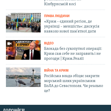
Кінбурнській косі
ПРАВА ЛЮДИНИ
«Крим – єдиний регіон, де
українці – меншість»: дискусія
навколо нової пам'ятної дати
ВІДЕО
Блокада без сухопутної операції:
Крим сам себе не заправить і не
прогодує | Крим.Реалії
ВІЙНА ТА КРИМ
Російська влада обіцяє закрити
морський шлях українським
БпЛА до Севастополя. Чи реально
це?
ДОЛУЧАЙСЯ!