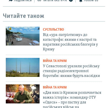
Поділитись
Читати без VPN
Follow us
Читайте також
СУСПІЛЬСТВО
Від «ура-патріотизму» до
катастрофи: якими є настрої та
наративи російських блогерів у
Криму
ВІЙНА ТА КРИМ
У Севастополі уразили російську
станцію радіоелектронної
боротьби: якими будуть наслідки
ВІЙНА ТА КРИМ
«Для них із Кримом розпочнеться
важка історія»: командир ОТУ
«Одеса» – про пастку для
російських військ на