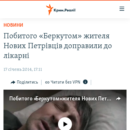
Доступність
посилання
Перейти
НОВИНИ
до
НОВИНИ
Побитого «Беркутом» жителя
основного
ВОДА.КРИМ
матеріалу
Нових Петрівців доправили до
ВІДЕО ТА ФОТО
Перейти
лікарні
до
ПОЛІТИКА
основної
17 січень 2014, 17:11
БЛОГИ
навігації
Перейти
Поділитись
Читати без VPN
ПОГЛЯД
до
ІНТЕРВ'Ю
пошуку
Побитого «Беркутом» жителя Нових Петрівців доправили до лікарні
ВСЕ ЗА ДЕНЬ
СПЕЦПРОЕКТИ
No media source currently available
ЯК ОБІЙТИ БЛОКУВАННЯ
ДЕПОРТАЦІЯ