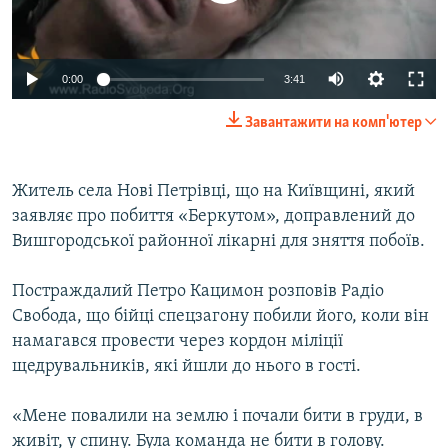
ВІДЕОУРОКИ «ELIFBE»
Русский
СВІДЧЕННЯ ОКУПАЦІЇ
Qırımtatar
0:00
3:41
УКРАЇНСЬКА ПРОБЛЕМА КРИМУ
Завантажити на комп'ютер
ДОЛУЧАЙСЯ!
ІНФОГРАФІКА
Житель села Нові Петрівці, що на Київщині, який
заявляє про побиття «Беркутом», доправлений до
Усі сайти RFE/RL
Вишгородської районної лікарні для зняття побоїв.
Постраждалий Петро Кацимон розповів Радіо
Свобода, що бійці спецзагону побили його, коли він
намагався провести через кордон міліції
щедрувальників, які йшли до нього в гості.
«Мене повалили на землю і почали бити в груди, в
живіт, у спину. Була команда не бити в голову.