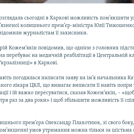
розглядала сьогодні в Харкові можливість пом’якшити 
’язненої колишнього прем’єр-міністра Юлії Тимошенко
овідомили журналістам її захисники.
рій Кожем’якін повідомив, що однією з головних підст
она перебуває на медичній реабілітації в Центральній к
Укрзалізниці» в Харкові.
віть погодилася написати заяву на ім’я начальника Ка
овного лікаря ЦКЛ, що вимагає виписати її навіть попри 
ації і їй важко пересуватися, сказав Кожем’якін, – «що
тря раз за два роки» і щоб збільшити можливість її спі
ишнього прем’єра Олександр Плахотнюк, зі свого боку,
пом’якшенні умов утримання можна тільки за шістьма