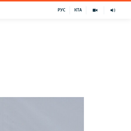
РУС
КТА