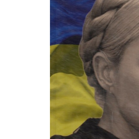
ВІДЕОУРОКИ «ELIFBE»
СВІДЧЕННЯ ОКУПАЦІЇ
УКРАЇНСЬКА ПРОБЛЕМА КРИМУ
ІНФОГРАФІКА