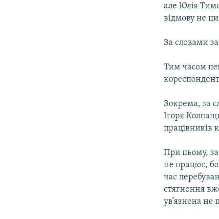
але Юлія Тимо
відмову не ц
За словами за
Тим часом пен
кореспондент
Зокрема, за с
Ігоря Колпащ
працівників ко
При цьому, за
не працює, бо
час перебуванн
стягнення вже
ув’язнена не 