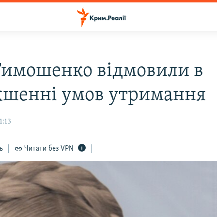
Тимошенко відмовили в
кшенні умов утримання
1:13
ь
Читати без VPN