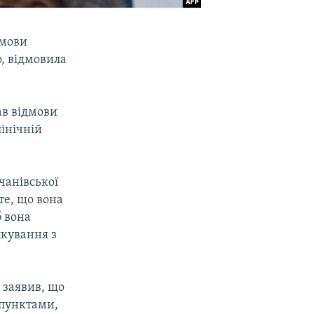
умови
, відмовила
ав відмови
лінічній
чанівської
те, що вона
б вона
лкування з
 заявив, що
 пунктами,