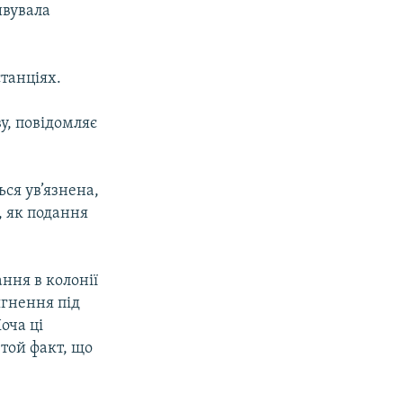
ивувала
станціях.
у, повідомляє
ься ув’язнена,
, як подання
ння в колонії
ягнення під
Хоча ці
 той факт, що