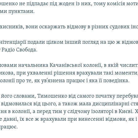
шенко не підпадає під жоден із них, тому комісія мот
ими пунктами.
хисників, вони оскаржать відмову в різних судових ін
ітенціарії подали цілком інший погляд на цю ж відмов
 Радіо Свобода.
ловами начальника Качанівської колонії, в якій числит
икова, при ухваленні рішення врахували такі моменти
лонії про те, як ув’язнена працює і яка її поведінка.
 його словами, Тимошенко від самого початку перебува
 відмовилася від цього, а також мала дисциплінарні ст
я в колонії, а перед тим у слідчому ізоляторі в Києві. 
 давні, їх все ж врахували при винесенні відмови, як і
працює.