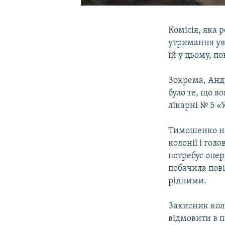
Комісія, яка 
утримання ув
їй у цьому, п
Зокрема, Анд
було те, що в
лікарні № 5 «
Тимошенко на
колонії і гол
потребує опер
побачила пові
рідними.
Захисник кол
відмовити в 