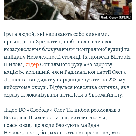
ВІДЕОУРОКИ «ELIFBE»
Русский
СВІДЧЕННЯ ОКУПАЦІЇ
Qırımtatar
УКРАЇНСЬКА ПРОБЛЕМА КРИМУ
Група людей, які називають себе киянами,
ДОЛУЧАЙСЯ!
ІНФОГРАФІКА
прийшли на Хрещатик, щоб висловити своє
незадоволення блокуванням центральної вулиці та
майдану Незалежності столиці. Їх привела Вікторія
Шилова,
лідер
Соціального руху «За здорову
Усі сайти RFE/RL
націю!», колишній член Радикальної партії Олега
Ляшка та кандидат у народні депутати на 223-му
виборчому окрузі. Відбулася невелика сутичка, яку
одразу ж локалізували активісти з Євромайдану.
Лідер ВО «Свобода» Олег Тягнибок розмовляв з
Вікторією Шиловою та її прихильниками,
пояснював, що люди блокують майдан
Незалежності, бо вимагають покарати тих, хто