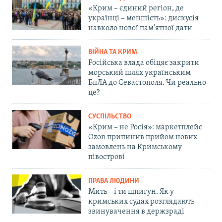
«Крим – єдиний регіон, де
українці – меншість»: дискусія
навколо нової пам'ятної дати
ВІЙНА ТА КРИМ
Російська влада обіцяє закрити
морський шлях українським
БпЛА до Севастополя. Чи реально
це?
СУСПІЛЬСТВО
«Крим – не Росія»: маркетплейс
Ozon припинив прийом нових
замовлень на Кримському
півострові
ПРАВА ЛЮДИНИ
Мить – і ти шпигун. Як у
кримських судах розглядають
звинувачення в держзраді