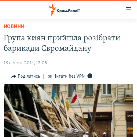
Доступність
посилання
Перейти
НОВИНИ
до
НОВИНИ
Група киян прийшла розібрати
основного
ВОДА.КРИМ
матеріалу
барикади Євромайдану
ВІДЕО ТА ФОТО
Перейти
до
18 січень 2014, 12:05
ПОЛІТИКА
основної
БЛОГИ
Поділитись
Читати без VPN
навігації
Перейти
ПОГЛЯД
до
ІНТЕРВ'Ю
пошуку
ВСЕ ЗА ДЕНЬ
СПЕЦПРОЕКТИ
ЯК ОБІЙТИ БЛОКУВАННЯ
ДЕПОРТАЦІЯ