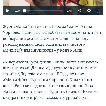
ВІДЕОУРОКИ «ELIFBE»
Русский
0:00
2:04
СВІДЧЕННЯ ОКУПАЦІЇ
Qırımtatar
УКРАЇНСЬКА ПРОБЛЕМА КРИМУ
Журналістка і активістка Євромайдану Тетяна
ДОЛУЧАЙСЯ!
ІНФОГРАФІКА
Чорновол називає своє побиття замахом на життя і
пов’язує це з розпочатим за місяць до нападу
розслідуванням щодо будівництва «нового
Межигір’я для Януковичів» у Кончі-Заспі.
Усі сайти RFE/RL
«У державній резиденції Конча-Заспа відчужено
шматок землі. До нього долучено також шматок
землі від Жукового острова. В’їзд у це нове
«Межигір’я» збудований просто зі Столичного
шосе. Воно виглядає набагато шикарніше. Там
тільки площа головного будинку близько 10 тисяч
квадратних метрів», – сказала журналістка.