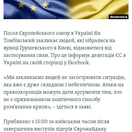
ВІДЕОУРОКИ «ELIFBE»
Русский
СВІДЧЕННЯ ОКУПАЦІЇ
Qırımtatar
УКРАЇНСЬКА ПРОБЛЕМА КРИМУ
Посол Європейського союзу в Україні Ян
ДОЛУЧАЙСЯ!
ІНФОГРАФІКА
Томбінський закликає людей, які зібралися на
вулиці Грушевського в Києві, відмовитися від
застосування сили. Про це інформує делегація ЄС в
Україні на своїй сторінці у Facebook.
Усі сайти RFE/RL
«Ми закликаємо людей не загострювати ситуацію,
яка вже є дуже складною і небезпечною. Атаки на
правоохоронців можуть дати аргументи тим, хто
не є прихильником політичного способу
розв’язання кризи», – ідеться в заяві.
Приблизно з 15:00 за київським часом після
завершення виступів лідерів Євромайдану