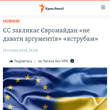
Доступність
посилання
Перейти
НОВИНИ
до
НОВИНИ
ЄC закликає Євромайдан «не
основного
ВОДА.КРИМ
матеріалу
давати аргументів» «яструбам»
ВІДЕО ТА ФОТО
Перейти
до
19 січень 2014, 19:08
ПОЛІТИКА
основної
БЛОГИ
Поділитись
Читати без VPN
навігації
Перейти
ПОГЛЯД
до
ІНТЕРВ'Ю
пошуку
ВСЕ ЗА ДЕНЬ
СПЕЦПРОЕКТИ
ЯК ОБІЙТИ БЛОКУВАННЯ
ДЕПОРТАЦІЯ