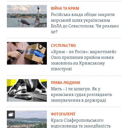
ВІЙНА ТА КРИМ
Російська влада обіцяє закрити
морський шлях українським
БпЛА до Севастополя. Чи реально
це?
СУСПІЛЬСТВО
«Крим – не Росія»: маркетплейс
Ozon припинив прийом нових
замовлень на Кримському
півострові
ПРАВА ЛЮДИНИ
Мить – і ти шпигун. Як у
кримських судах розглядають
звинувачення в держзраді
ФОТОГАЛЕРЕЇ
Краса Сімферопольського
водосховища та занедбаність