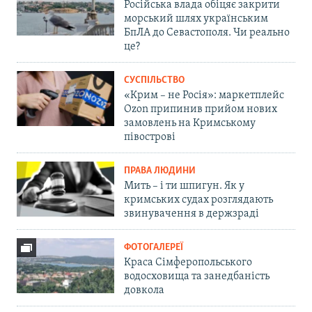
Російська влада обіцяє закрити
морський шлях українським
БпЛА до Севастополя. Чи реально
це?
СУСПІЛЬСТВО
«Крим – не Росія»: маркетплейс
Ozon припинив прийом нових
замовлень на Кримському
півострові
ПРАВА ЛЮДИНИ
Мить – і ти шпигун. Як у
кримських судах розглядають
звинувачення в держзраді
ФОТОГАЛЕРЕЇ
Краса Сімферопольського
водосховища та занедбаність
довкола