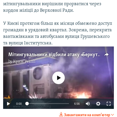
мітингувальники вирішили прорватися через
кордон міліції до Верховної Ради.
У Києві протягом більш як місяця обмежено доступ
громадян в урядовий квартал. Зокрема, перекрита
вантажівками та автобусами вулиця Грушевського
та вулиця Інститутська.
Мітингувальники відбили атаку «Беркута»
by
Крим.Реалії
No media source currently available
0:00
6:56
Завантажити на комп'ютер