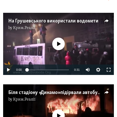
На Грушевського використали водомети
by
Крим.Реалії
No media source currently available
0:00
0:31
Біля стадіону «Динамо» підірвали автобус і підігнали водомети
by
Крим.Реалії
No media source currently available