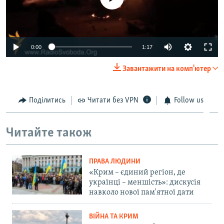
0:00
1:17
Завантажити на комп'ютер
Поділитись
Читати без VPN
Follow us
Читайте також
ПРАВА ЛЮДИНИ
«Крим – єдиний регіон, де
українці – меншість»: дискусія
навколо нової пам'ятної дати
ВІЙНА ТА КРИМ