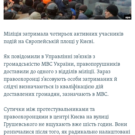
ВІДЕОУРОКИ «ELIFBE»
Русский
СВІДЧЕННЯ ОКУПАЦІЇ
Qırımtatar
УКРАЇНСЬКА ПРОБЛЕМА КРИМУ
Міліція затримала чотирьох активних учасників
ДОЛУЧАЙСЯ!
ІНФОГРАФІКА
подій на Європейській площі у Києві.
Як повідомили в Управлінні зв’язків з
громадськістю МВС України, правопорушників
Усі сайти RFE/RL
доставили до одного з відділів міліції. Зараз
правоохоронці з’ясовують особи затриманих й
слідчі визначаються із кваліфікацією дій
доставлених громадян, зазначають в МВС.
Сутички між протестувальниками та
правоохоронцями в центрі Києва на вулиці
Грушевського не вщухають вже шість годин. Вони
розпочалися після того, як радикально налаштовані