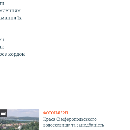
ни
домленням
имання їх
 і
як
рез кордон
ФОТОГАЛЕРЕЇ
Краса Сімферопольського
водосховища та занедбаність