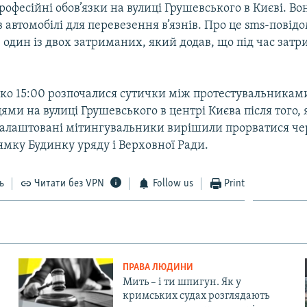
офесійні обов’язки на вулиці Грушевського в Києві. Во
 автомобілі для перевезення в’язнів. Про це sms-пові
один із двох затриманих, який додав, що під час затр
ько 15:00 розпочалися сутички між протестувальниками
ми на вулиці Грушевського в центрі Києва після того, 
алаштовані мітингувальники вирішили прорватися че
рямку Будинку уряду і Верховної Ради.
ь
Читати без VPN
Follow us
Print
ПРАВА ЛЮДИНИ
Мить – і ти шпигун. Як у
кримських судах розглядають