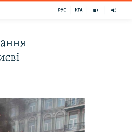
РУС
КТА
мання
иєві