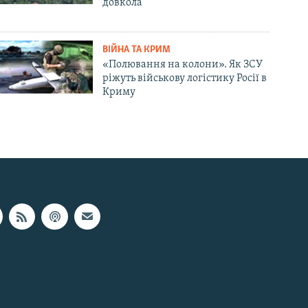
довкола
ВІЙНА ТА КРИМ
«Полювання на колони». Як ЗСУ
ріжуть військову логістику Росії в
Криму