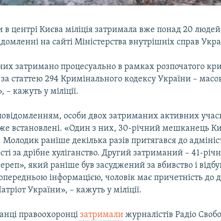
 в центрі Києва міліція затримала вже понад 20 людей
ідомленні на сайті Міністерства внутрішніх справ Укра
з них затримано процесуально в рамках розпочатого кр
за статтею 294 Кримінального кодексу України – масо
 – кажуть у міліції.
а повідомленням, особи двох затриманих активних учас
же встановлені. «Один з них, 30-річний мешканець Ки
 Молодик раніше декілька разів притягався до адмініс
сті за дрібне хуліганство. Другий затриманий – 41-річ
ереп», який раніше був засуджений за вбивство і відбув
опередньою інформацією, чоловік має причетність до д
атріот України», – кажуть у міліції.
ранці правоохоронці
затримали
журналістів Радіо Свобо