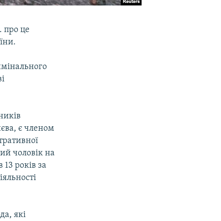
. про це
їни.
имінального
ві
ників
єва, є членом
тративної
ний чоловік на
 13 років за
іяльності
да, які