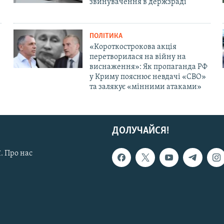
звинувачення в держзраді
ПОЛІТИКА
«Короткострокова акція
перетворилася на війну на
виснаження»: Як пропаганда РФ
у Криму пояснює невдачі «СВО»
та залякує «мінними атаками»
ДОЛУЧАЙСЯ!
. Про нас