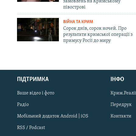
замовлень на Кримському
півострові
ВІЙНА ТА КРИМ
Сорок днів, сорок ночей. Про
результати кримської операції з
примусу Росії до миру
Русский
ПІДТРИМКА
ІНФО
Qırımtatar
Ваше відео і фото
Крим.Реалії
ДОЛУЧАЙСЯ!
Радіо
Передрук
Мобільний додаток Android | iOS
Контакти
RSS / Podcast