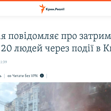
ія повідомляє про затри
20 людей через події в К
11:39
ь
Читати без VPN