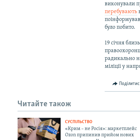
виконували пр
перебувають
в
поінформував 
було побито.
19 січня близ
правоохоронця
радикально н
міліції у нап
Поділитис
Читайте також
СУСПІЛЬСТВО
«Крим – не Росія»: маркетплейс
Ozon припинив прийом нових