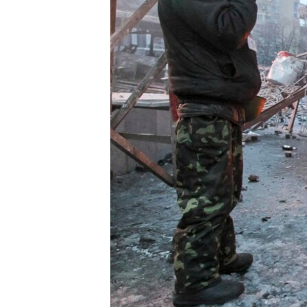
ВІДЕОУРОКИ «ELIFBE»
СВІДЧЕННЯ ОКУПАЦІЇ
УКРАЇНСЬКА ПРОБЛЕМА КРИМУ
ІНФОГРАФІКА