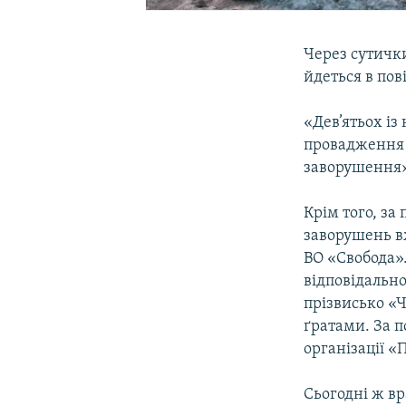
Через сутички
йдеться в пов
«Дев’ятьох і
провадження 
заворушення»,
Крім того, з
заворушень в
ВО «Свобода».
відповідально
прізвисько «Ч
ґратами. За п
організації «П
Сьогодні ж в