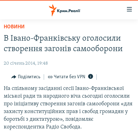
Доступність
посилання
Перейти
НОВИНИ
до
НОВИНИ
В Івано-Франківську оголосили
основного
ВОДА.КРИМ
матеріалу
створення загонів самооборони
ВІДЕО ТА ФОТО
Перейти
до
20 січень 2014, 19:48
ПОЛІТИКА
основної
БЛОГИ
Поділитись
Читати без VPN
навігації
Перейти
ПОГЛЯД
На спільному засіданні сесії Івано-Франківської
до
міської ради та народного віча сьогодні оголосили
ІНТЕРВ'Ю
пошуку
про ініціативу створення загонів самооборони «для
ВСЕ ЗА ДЕНЬ
захисту конституційних прав і свобод громадян у
боротьбі з диктатурою», повідомляє
СПЕЦПРОЕКТИ
кореспондентка Радіо Свобода.
ЯК ОБІЙТИ БЛОКУВАННЯ
ДЕПОРТАЦІЯ