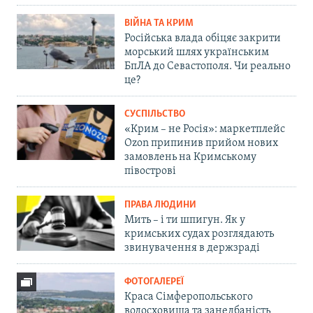
ВІЙНА ТА КРИМ
Російська влада обіцяє закрити
морський шлях українським
БпЛА до Севастополя. Чи реально
це?
СУСПІЛЬСТВО
«Крим – не Росія»: маркетплейс
Ozon припинив прийом нових
замовлень на Кримському
півострові
ПРАВА ЛЮДИНИ
Мить – і ти шпигун. Як у
кримських судах розглядають
звинувачення в держзраді
ФОТОГАЛЕРЕЇ
Краса Сімферопольського
водосховища та занедбаність