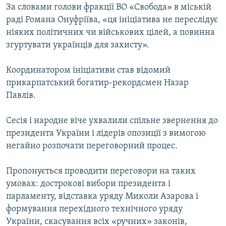
За словами голови фракції ВО «Свобода» в міській
ВІДЕОУРОКИ «ELIFBE»
Русский
раді Романа Онуфріїва, «ця ініціатива не переслідує
СВІДЧЕННЯ ОКУПАЦІЇ
ніяких політичних чи військових цілей, а повинна
Qırımtatar
згуртувати українців для захисту».
УКРАЇНСЬКА ПРОБЛЕМА КРИМУ
ДОЛУЧАЙСЯ!
ІНФОГРАФІКА
Координатором ініціативи став відомий
прикарпатський богатир-рекордсмен Назар
Павлів.
Усі сайти RFE/RL
Сесія і народне віче ухвалили спільне звернення до
президента України і лідерів опозиції з вимогою
негайно розпочати переговорний процес.
Пропонується проводити переговори на таких
умовах: дострокові вибори президента і
парламенту, відставка уряду Миколи Азарова і
формування перехідного технічного уряду
України, скасування всіх «ручних» законів,