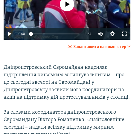
No media source currently available
ВІДЕОУРОКИ «ELIFBE»
Русский
СВІДЧЕННЯ ОКУПАЦІЇ
Qırımtatar
УКРАЇНСЬКА ПРОБЛЕМА КРИМУ
0:00
1:54
ДОЛУЧАЙСЯ!
ІНФОГРАФІКА
Завантажити на комп'ютер
Усі сайти RFE/RL
Дніпропетровський Євромайдан надсилає
підкріплення київським мітингувальникам – про
це сьогодні ввечері на Євромайдані у
Дніпропетровську заявили його координатори на
акції на підтримку дій протестувальників у столиці.
За словами координатора дніпропетровського
Євромайдану Віктора Романенка, «найголовніше
сьогодні – надати всіляку підтримку мирним