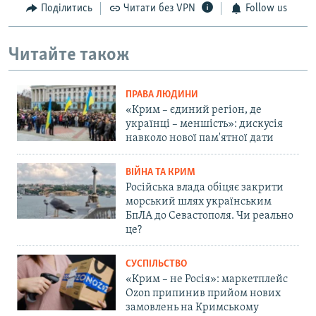
Поділитись
Читати без VPN
Follow us
Читайте також
ПРАВА ЛЮДИНИ
«Крим – єдиний регіон, де
українці – меншість»: дискусія
навколо нової пам'ятної дати
ВІЙНА ТА КРИМ
Російська влада обіцяє закрити
морський шлях українським
БпЛА до Севастополя. Чи реально
це?
СУСПІЛЬСТВО
«Крим – не Росія»: маркетплейс
Ozon припинив прийом нових
замовлень на Кримському