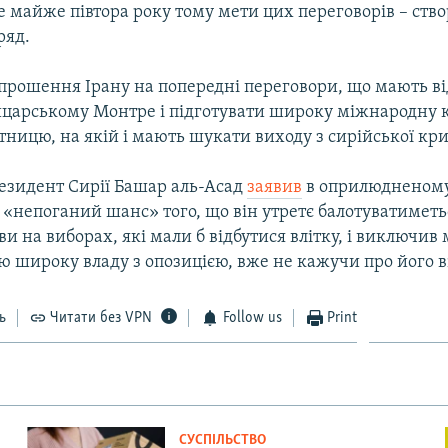
 майже півтора року тому мети цих переговорів – ство
ряд.
апрошення Ірану на попередні переговори, що мають ві
йцарському Монтре і підготувати широку міжнародну
ятницю, на якій і мають шукати виходу з сирійської кри
езидент Сирії Башар аль-Асад
заявив
в оприлюдненому
є «непоганий шанс» того, що він утретє балотуватиметь
и на виборах, які мали б відбутися влітку, і виключив
ю широку владу з опозицією, вже не кажучи про його в
ь
Читати без VPN
Follow us
Print
СУСПІЛЬСТВО