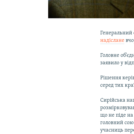
Генеральний 
надіслане
вчо
Головне об’єд
заявило у від
Рішення кері
серед тих кра
Сирійська на
розмірковув
що не піде на
головний сою
учасниць пере