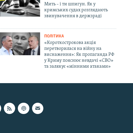
Мить – і ти шпигун. Як у
кримських судах розглядають
звинувачення в держзраді
ПОЛІТИКА
«Короткострокова акція
перетворилася на війну на
виснаження»: Як пропаганда РФ
у Криму пояснює невдачі «СВО»
та залякує «мінними атаками»