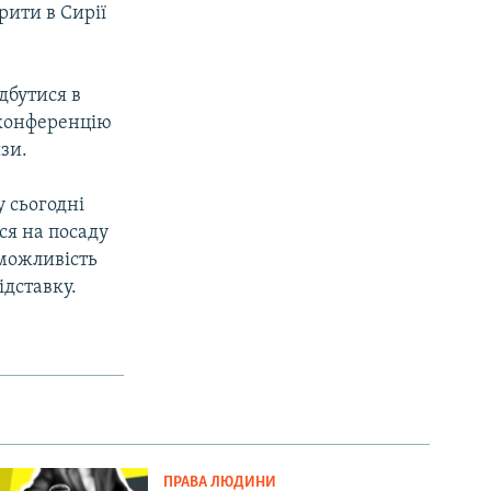
рити в Сирії
дбутися в
 конференцію
зи.
 сьогодні
ся на посаду
 можливість
ідставку.
ПРАВА ЛЮДИНИ