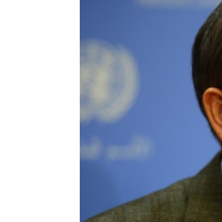
ВІДЕОУРОКИ «ELIFBE»
СВІДЧЕННЯ ОКУПАЦІЇ
УКРАЇНСЬКА ПРОБЛЕМА КРИМУ
ІНФОГРАФІКА