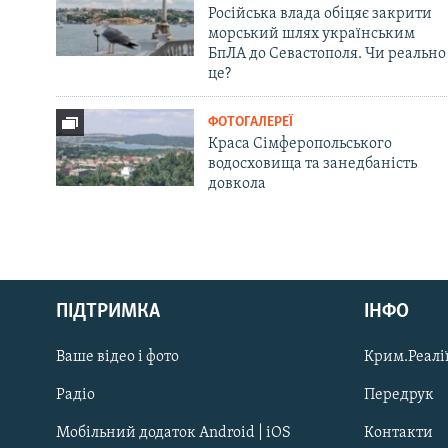
Російська влада обіцяє закрити
морський шлях українським
БпЛА до Севастополя. Чи реально
це?
ФОТОГАЛЕРЕЇ
Краса Сімферопольського
водосховища та занедбаність
довкола
Русский
ПІДТРИМКА
ІНФО
Qırımtatar
Ваше відео і фото
Крим.Реалії
ДОЛУЧАЙСЯ!
Радіо
Передрук
Мобільний додаток Android | iOS
Контакти