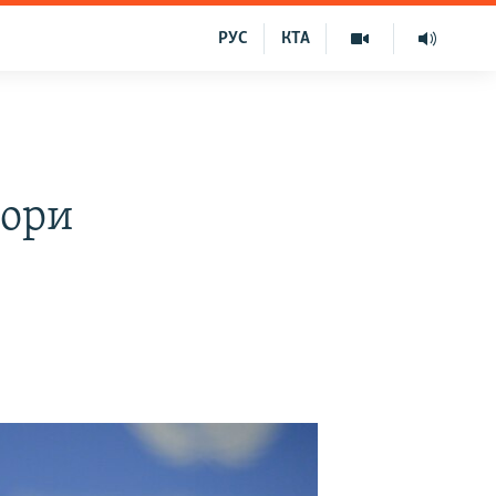
РУС
КТА
вори