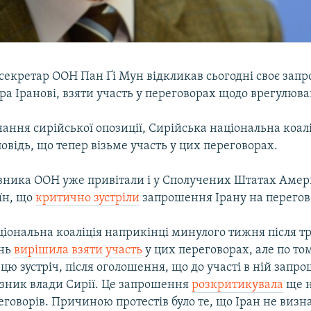
секретар ООН Пан Ґі Мун відкликав сьогодні своє зап
ра Іранові, взяти участь у переговорах щодо врегулюва
нання сирійської опозиції, Сирійська національна коалі
повідь, що тепер візьме участь у цих переговорах.
вника ООН уже привітали і у Сполучених Штатах Амери
їн, що
критично зустріли
запрошення Ірану на перегов
ціональна коаліція наприкінці минулого тижня після т
ань
вирішила взяти участь
у цих переговорах, але по то
 цю зустріч, після оголошення, що до участі в ній запро
зник влади Сирії. Це запрошення
розкритикувала
ще н
говорів. Причиною протестів було те, що Іран не визн