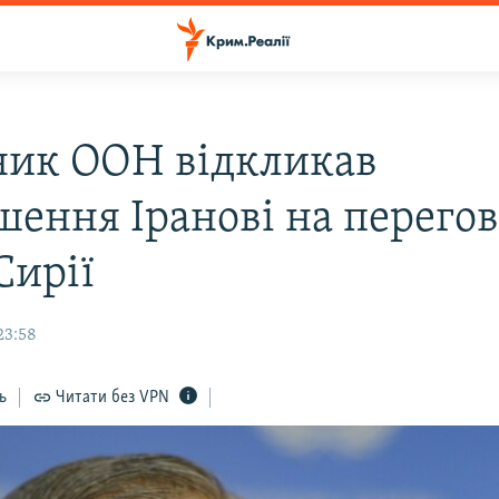
ник ООН відкликав
шення Іранові на перего
Сирії
23:58
ь
Читати без VPN