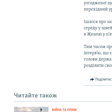
узгодженої ще
перехідний у
Ішлося про з
середу у шве
в Женеві у п’
Тим часом пр
інтерв’ю, що 
голови держав
розділити сво
Поділитис
Читайте також
ВІЙНА ТА КРИМ