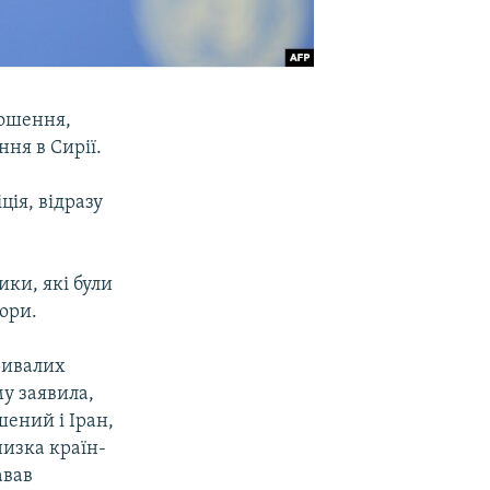
рошення,
ння в Сирії.
ція, відразу
ки, які були
ори.
ривалих
му заявила,
шений і Іран,
изка країн-
авав