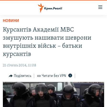
Доступність
посилання
Перейти
НОВИНИ
до
НОВИНИ
Курсантів Академії МВС
основного
ВОДА.КРИМ
матеріалу
змушують нашивати шеврони
ВІДЕО ТА ФОТО
Перейти
внутрішніх військ – батьки
до
ПОЛІТИКА
курсантів
основної
БЛОГИ
навігації
21 січень 2014, 11:08
Перейти
ПОГЛЯД
до
Поділитись
Читати без VPN
ІНТЕРВ'Ю
пошуку
ВСЕ ЗА ДЕНЬ
СПЕЦПРОЕКТИ
ЯК ОБІЙТИ БЛОКУВАННЯ
ДЕПОРТАЦІЯ