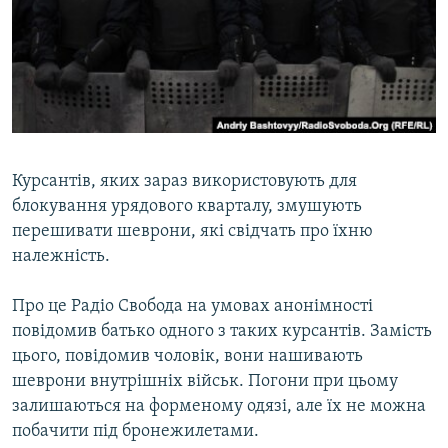
ВІДЕОУРОКИ «ELIFBE»
Русский
СВІДЧЕННЯ ОКУПАЦІЇ
Qırımtatar
УКРАЇНСЬКА ПРОБЛЕМА КРИМУ
ДОЛУЧАЙСЯ!
ІНФОГРАФІКА
Курсантів, яких зараз використовують для
блокування урядового кварталу, змушують
Усі сайти RFE/RL
перешивати шеврони, які свідчать про їхню
належність.
Про це Радіо Свобода на умовах анонімності
повідомив батько одного з таких курсантів. Замість
цього, повідомив чоловік, вони нашивають
шеврони внутрішніх військ. Погони при цьому
залишаються на форменому одязі, але їх не можна
побачити під бронежилетами.