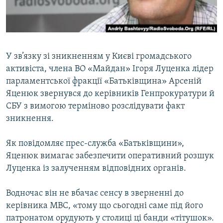
ВІДЕОУРОКИ «ELIFBE»
Русский
СВІДЧЕННЯ ОКУПАЦІЇ
Qırımtatar
УКРАЇНСЬКА ПРОБЛЕМА КРИМУ
У зв’язку зі зникненням у Києві громадського
ДОЛУЧАЙСЯ!
ІНФОГРАФІКА
активіста, члена ВО «Майдан» Ігоря Луценка лідер
парламентської фракції «Батьківщина» Арсеній
Яценюк звернувся до керівників Генпрокуратури й
СБУ з вимогою терміново розслідувати факт
Усі сайти RFE/RL
зникнення.
Як повідомляє прес-служба «Батьківщини»,
Яценюк вимагає забезпечити оперативний розшук
Луценка із залученням відповідних органів.
Водночас він не вбачає сенсу в зверненні до
керівника МВС, «тому що сьогодні саме під його
патронатом орудують у столиці ці банди «тітушок».