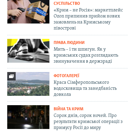
СУСПІЛЬСТВО
«Крим – не Росія»: маркетплейс
Ozon припинив прийом нових
замовлень на Кримському
півострові
ПРАВА ЛЮДИНИ
Мить – і ти шпигун. Як у
кримських судах розглядають
звинувачення в держзраді
ФОТОГАЛЕРЕЇ
Краса Сімферопольського
водосховища та занедбаність
довкола
ВІЙНА ТА КРИМ
Сорок днів, сорок ночей. Про
результати кримської операції з
примусу Росії до миру