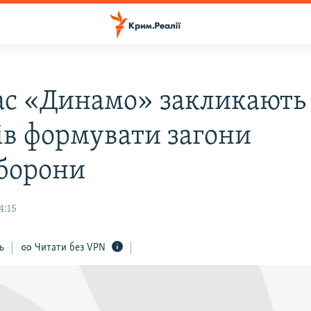
ас «Динамо» закликають
ів формувати загони
борони
4:15
ь
Читати без VPN