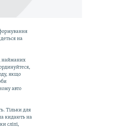
 формування
йдеться на
ід найманих
оординуйтеся,
оду, якщо
оби
ному авто
ь. Тільки для
ча кидають на
и сліпі,