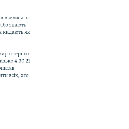
ав «велися на
 або знають
їх кидають як
и характерних
изько 4:30 21
опитав
ти всіх, хто