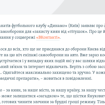
анатів футбольного клубу «Динамо» (Київ) заявляє про
 самооборони для «захисту киян від «тітушок». Про це 
днання у соцмережі
«ВКонтакті»
.
ся до всіх, хто ще не приєднався до оборони Києва в
те на цю ніч екіпажі самооборони на авто. Вже зараз к
зустрічатися і у випадку яких подій які у вас шляхи відх
ний зв’язок та інтернет відключать. Беріть з собою зас
 Одягайтеся максимально захищено та зручно. У кож
медичні препарати», – мовиться в повідомленні.
– за киян, за наше місто, за нашу країну, за нашу чест
ів може залишатися «загадкою» те, що шістки Янукови
 готових чинити злочини за брудні гроші режиму. Тільк