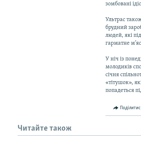
зомбовані іді
Ультрас також
брудний заро
людей, які пі
гарматне м’яс
У ніч із поне
молодиків спо
січня спільно
«тітушок», як
попадеться пі
Поділитис
Читайте також