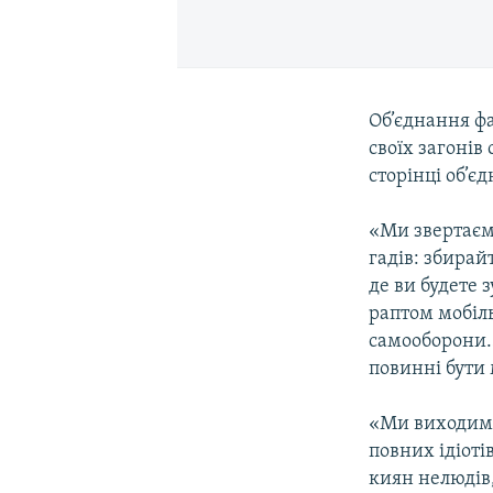
Об’єднання ф
своїх загонів
сторінці об’є
«Ми звертаємо
гадів: збирай
де ви будете 
раптом мобіль
самооборони…
повинні бути 
«Ми виходимо 
повних ідіот
киян нелюдів,