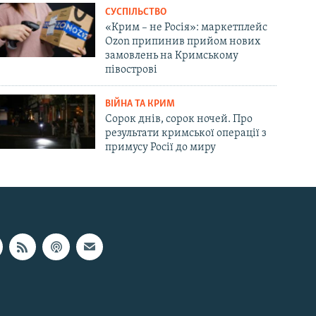
СУСПІЛЬСТВО
«Крим – не Росія»: маркетплейс
Ozon припинив прийом нових
замовлень на Кримському
півострові
ВІЙНА ТА КРИМ
Сорок днів, сорок ночей. Про
результати кримської операції з
примусу Росії до миру