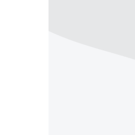
ВІДЕОУРОКИ «ELIFBE»
СВІДЧЕННЯ ОКУПАЦІЇ
УКРАЇНСЬКА ПРОБЛЕМА КРИМУ
ІНФОГРАФІКА