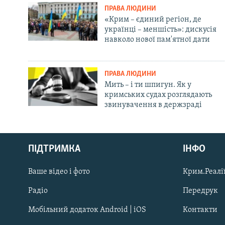
ПРАВА ЛЮДИНИ
«Крим – єдиний регіон, де
українці – меншість»: дискусія
навколо нової пам'ятної дати
ПРАВА ЛЮДИНИ
Мить – і ти шпигун. Як у
кримських судах розглядають
звинувачення в держзраді
Русский
ПІДТРИМКА
ІНФО
Qırımtatar
Ваше відео і фото
Крим.Реалії
ДОЛУЧАЙСЯ!
Радіо
Передрук
Мобільний додаток Android | iOS
Контакти