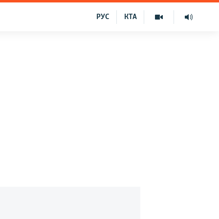
РУС
КТА