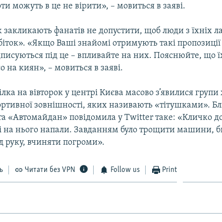
оти можуть в це не вірити», – мовиться в заяві.
 закликають фанатів не допустити, щоб люди з їхніх л
біток». «Якщо Ваші знайомі отримують такі пропозиції
дписуються під це – впливайте на них. Пояснюйте, що 
о на киян», – мовиться в заяві.
ділка на вівторок у центрі Києва масово з’явилися груп
ртивної зовнішності, яких називають «тітушками». Бл
та «Автомайдан» повідомила у Twitter таке: «Кличко д
і на нього напали. Завданням було трощити машини, би
д руку, вчиняти погроми».
ь
Читати без VPN
Follow us
Print