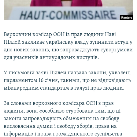
ВІДЕОУРОКИ «ELIFBE»
Русский
СВІДЧЕННЯ ОКУПАЦІЇ
Qırımtatar
УКРАЇНСЬКА ПРОБЛЕМА КРИМУ
Верховний комісар ООН із прав людини Наві
ДОЛУЧАЙСЯ!
ІНФОГРАФІКА
Піллей закликає українську владу зупинити вступ у
дію нових законів, що запроваджують суворі умови
для учасників антиурядових виступів.
Усі сайти RFE/RL
У письмовій заяві Піллей назвала закони, ухвалені
парламентом 16 січня, такими, що не відповідають
міжнародним стандартам в галузі прав людини.
За словами верховного комісара ООН з прав
людини, вона «особливо стурбована тим, що ці
закони запроваджують обмеження на свободу
висловлення думки і свободу зборів, права на
інформацію і права громадянського суспільства