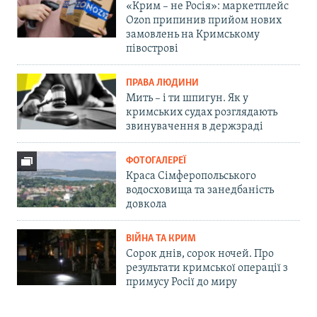
«Крим – не Росія»: маркетплейс
Ozon припинив прийом нових
замовлень на Кримському
півострові
ПРАВА ЛЮДИНИ
Мить – і ти шпигун. Як у
кримських судах розглядають
звинувачення в держзраді
ФОТОГАЛЕРЕЇ
Краса Сімферопольського
водосховища та занедбаність
довкола
ВІЙНА ТА КРИМ
Сорок днів, сорок ночей. Про
результати кримської операції з
примусу Росії до миру