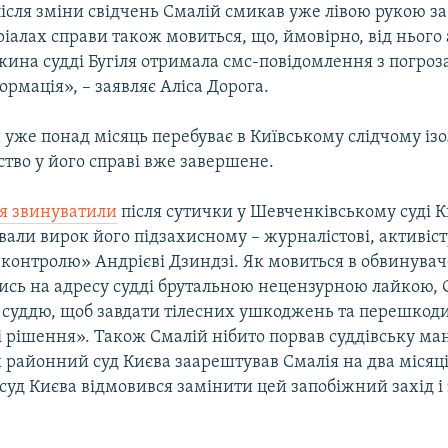
після зміни свідчень Смалій смикав уже лівою рукою з
ріалах справи також мовиться, що, ймовірно, від нього 
жина судді Бугіля отримала смс-повідомлення з погроз
рмація», – заявляє Аліса Дорога.
 уже понад місяць перебуває в Київському слідчому ізо
ство у його справі вже завершене.
ія звинуватили
після сутички у Шевченківському суді К
али вирок його підзахисному – журналістові, активіст
контролю» Андрієві Дзиндзі. Як мовиться в обвинувач
сь на адресу судді брутальною нецензурною лайкою, 
 суддю, щоб завдати тілесних ушкоджень та перешкоди
рішення». Також Смалій нібито порвав суддівську мант
районний суд Києва заарештував Смалія на два місяці
суд Києва відмовився замінити цей запобіжний захід і