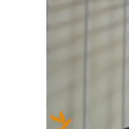
ВІДЕОУРОКИ «ELIFBE»
СВІДЧЕННЯ ОКУПАЦІЇ
УКРАЇНСЬКА ПРОБЛЕМА КРИМУ
ІНФОГРАФІКА