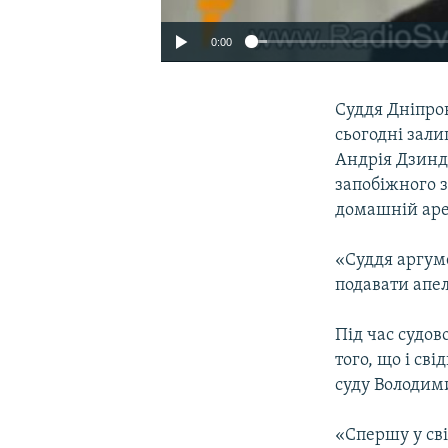
0:00
Суддя Дніпро
сьогодні зали
Андрія Дзиндз
запобіжного з
домашній ар
«Суддя аргуме
подавати апел
Під час судов
того, що і св
суду Володими
«Спершу у св