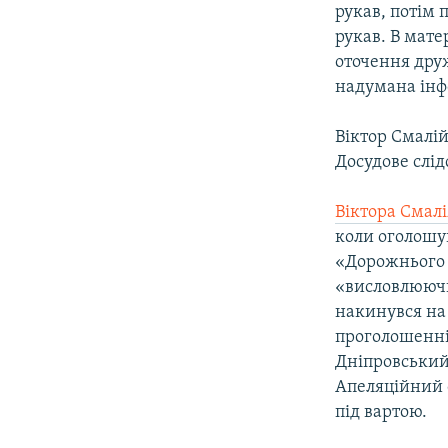
рукав, потім 
рукав. В мате
оточення дру
надумана інфо
Віктор Смалій
Досудове слід
Віктора Смал
коли оголошув
«Дорожнього 
«висловлюючи
накинувся на
проголошенні 
Дніпровський 
Апеляційний 
під вартою.