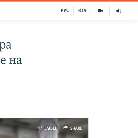
РУС
КТА
ра
е на
EMBED
SHARE