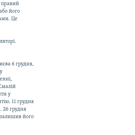
а правий
або його
ами. Це
ляторі.
иєва 6 грудня,
у
енні,
Смалій
ти у
ію. 11 грудня
. 26 грудня
 залишив його