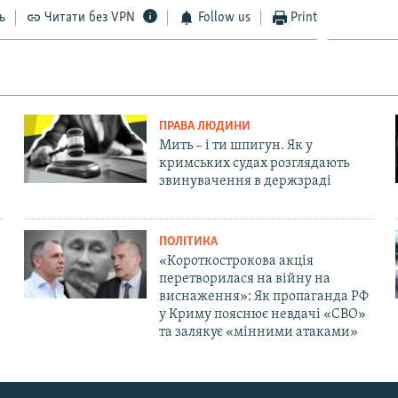
ь
Читати без VPN
Follow us
Print
ПРАВА ЛЮДИНИ
Мить – і ти шпигун. Як у
кримських судах розглядають
звинувачення в держзраді
ПОЛІТИКА
«Короткострокова акція
перетворилася на війну на
виснаження»: Як пропаганда РФ
у Криму пояснює невдачі «СВО»
та залякує «мінними атаками»