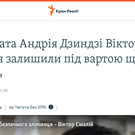
ата Андрія Дзиндзі Вікто
я залишили під вартою щ
ь
1:36
ь
Читати без VPN
езпечного злочинця – Віктор Смалій