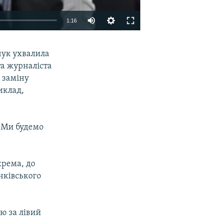
1:16
EMBED
SHARE
чук ухвалила
та журналіста
 заміну
иклад,
. Ми будемо
крема, до
енківського
ю за лівий