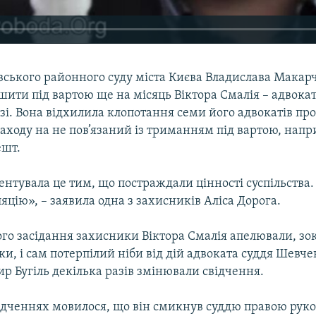
вського районного суду міста Києва Владислава Макар
шити під вартою ще на місяць Віктора Смалія – адвока
і. Вона відхилила клопотання семи його адвокатів про
аходу на не пов’язаний із триманням під вартою, напр
ешт.
нтувала це тим, що постраждали цінності суспільства
яцію», – заявила одна з захисників Аліса Дорога.
ого засідання захисники Віктора Смалія апелювали, зо
ідки, і сам потерпілий ніби від дій адвоката суддя Шевч
р Бугіль декілька разів змінювали свідчення.
ідченнях мовилося, що він смикнув суддю правою руко