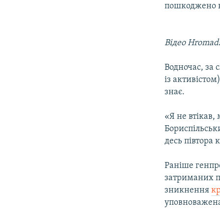
пошкоджено ни
Відео Hromads
Водночас, за 
із активістом
знає.
«Я не втікав,
Бориспільськи
десь півтора 
Раніше генпр
затриманих п
зникнення
к
уповноважена