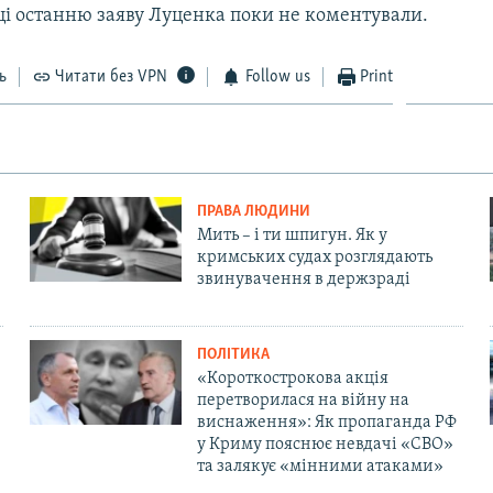
і останню заяву Луценка поки не коментували.
ь
Читати без VPN
Follow us
Print
ПРАВА ЛЮДИНИ
Мить – і ти шпигун. Як у
кримських судах розглядають
звинувачення в держзраді
ПОЛІТИКА
«Короткострокова акція
перетворилася на війну на
виснаження»: Як пропаганда РФ
у Криму пояснює невдачі «СВО»
та залякує «мінними атаками»