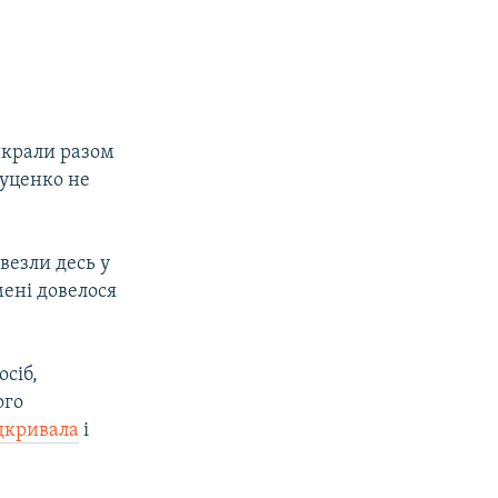
икрали разом
Луценко не
везли десь у
мені довелося
осіб,
ого
дкривала
і