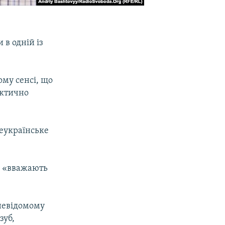
 в одній із
ому сенсі, що
актично
сеукраїнське
и, «вважають
 невідомому
зуб,