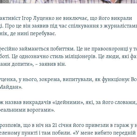
активіст Ігор Луценко не виключає, що його викрали
. Про це він заявив під час спілкування з журналістами
нік, де нині перебуває.
есійно займаються побиттям. Це не правоохоронці у т
боті. Це однозначно стиль міліціонерів. Це люди, які ф
ами допити», – заявив він.
ценка, у нього, зокрема, випитували, як функціонує В
Майдан».
ж назвав викрадачів «ідейними», які, за його словам
реальними ворогами».
розповів, що в ніч на 21 січня його привезли в гараж у
еленому пункті і там побили. «У мене вибито передній 