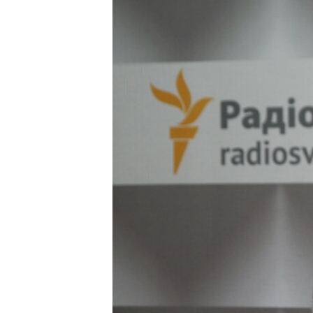
ВІДЕОУРОКИ «ELIFBE»
СВІДЧЕННЯ ОКУПАЦІЇ
УКРАЇНСЬКА ПРОБЛЕМА КРИМУ
ІНФОГРАФІКА