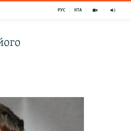
РУС
КТА
його