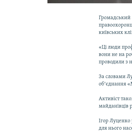
Громадський 
правоохоронці
київських клі
«Ці люди проф
вони не на ро
проводили з н
За словами Лу
обʼєднання «
Активіст тако
майданівців 
Ігор Луценко 
для нього нас