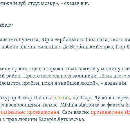
жній зуб, струс мозку», – сказав він.
ke.tv
словами Луценка, Юрія Вербицького (чоловіка, якого в
) побили значно сильніше. Де Вербицький зараз, Ігор 
 мене просто з цього гаража завантажили у машину і ви
й район. Просто посеред поля залишили. Після цього 
кілометра пройти, поки я знайшов людей», – додав він.
окурор Віктор Пшонка
заявив
, що Ігоря Луценка серед 
равоохоронцями, немає. Міліція відкрила за фактом й
римінальне провадження
. Своє власне
провадження ві
 з прав людини Валерія Лутковська.