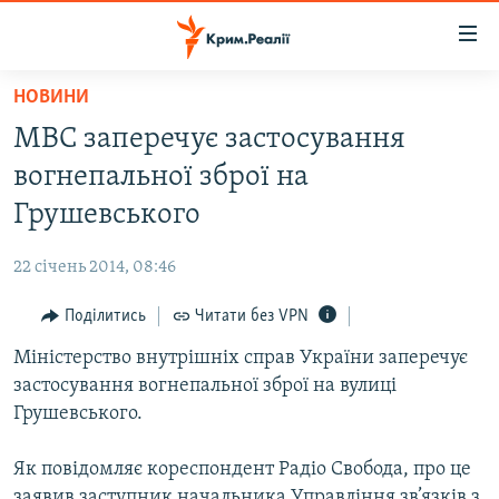
Доступність
посилання
Перейти
НОВИНИ
до
НОВИНИ
МВС заперечує застосування
основного
ВОДА.КРИМ
матеріалу
вогнепальної зброї на
ВІДЕО ТА ФОТО
Перейти
Грушевського
до
ПОЛІТИКА
основної
22 січень 2014, 08:46
БЛОГИ
навігації
Перейти
Поділитись
Читати без VPN
ПОГЛЯД
до
Міністерство внутрішніх справ України заперечує
ІНТЕРВ'Ю
пошуку
застосування вогнепальної зброї на вулиці
ВСЕ ЗА ДЕНЬ
Грушевського.
СПЕЦПРОЕКТИ
Як повідомляє кореспондент Радіо Свобода, про це
ЯК ОБІЙТИ БЛОКУВАННЯ
ДЕПОРТАЦІЯ
заявив заступник начальника Управління зв’язків з