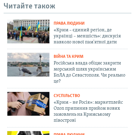
Читайте також
ПРАВА ЛЮДИНИ
«Крим – єдиний регіон, де
українці – меншість»: дискусія
навколо нової пам'ятної дати
ВІЙНА ТА КРИМ
Російська влада обіцяє закрити
морський шлях українським
БпЛА до Севастополя. Чи реально
це?
СУСПІЛЬСТВО
«Крим – не Росія»: маркетплейс
Ozon припинив прийом нових
замовлень на Кримському
півострові