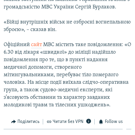
ВІДЕОУРОКИ «ELIFBE»
громадськістю МВС України Сергій Бурлаков.
Русский
СВІДЧЕННЯ ОКУПАЦІЇ
Qırımtatar
«Бійці внутрішніх військ не озброєні вогнепальною
УКРАЇНСЬКА ПРОБЛЕМА КРИМУ
зброєю», – сказав він.
ДОЛУЧАЙСЯ!
ІНФОГРАФІКА
Офіційний
сайт
МВС містить таке повідомлення: «О
6.30 від лікаря «швидкої» до міліції надійшло
повідомлення про те, що в пункті надання
Усі сайти RFE/RL
медичної допомоги, створеного
мітингувальниками, перебуває тіло померлого
чоловіка. На місце події виїхала слідчо-оперативна
група, а також судово-медичні експерти, які
з’ясовують обставини та характер завданих
молодикові травм та тілесних ушкоджень».
Поділитись
Читати без VPN
Follow us