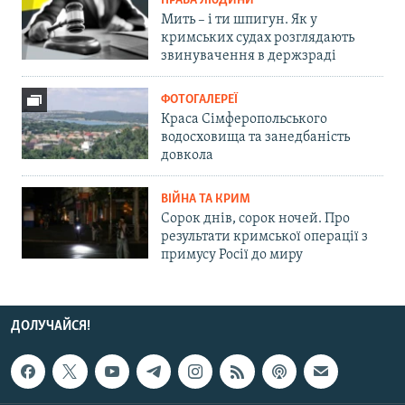
ПРАВА ЛЮДИНИ
Мить – і ти шпигун. Як у
кримських судах розглядають
звинувачення в держзраді
ФОТОГАЛЕРЕЇ
Краса Сімферопольського
водосховища та занедбаність
довкола
ВІЙНА ТА КРИМ
Сорок днів, сорок ночей. Про
результати кримської операції з
примусу Росії до миру
ДОЛУЧАЙСЯ!