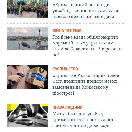
«Крим – єдиний регіон, де
українці – меншість»: дискусія
навколо нової пам'ятної дати
ВІЙНА ТА КРИМ
Російська влада обіцяє закрити
морський шлях українським
БпЛА до Севастополя. Чи реально
це?
СУСПІЛЬСТВО
«Крим – не Росія»: маркетплейс
Ozon припинив прийом нових
замовлень на Кримському
півострові
ПРАВА ЛЮДИНИ
Мить – і ти шпигун. Як у
кримських судах розглядають
звинувачення в держзраді