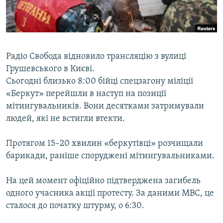
ВІДЕОУРОКИ «ELIFBE»
Русский
СВІДЧЕННЯ ОКУПАЦІЇ
Qırımtatar
УКРАЇНСЬКА ПРОБЛЕМА КРИМУ
Радіо Свобода відновило трансляцію з вулиці
ДОЛУЧАЙСЯ!
ІНФОГРАФІКА
Грушевського в Києві.
Сьогодні близько 8:00 бійці спецзагону міліції
«Беркут» перейшли в наступ на позиції
мітингувальників. Вони десятками затримували
Усі сайти RFE/RL
людей, які не встигли втекти.
Протягом 15–20 хвилин «беркутівці» розчищали
барикади, раніше споруджені мітингувальниками.
На цей момент офіційно підтверджена загибель
одного учасника акції протесту. За даними МВС, це
сталося до початку штурму, о 6:30.