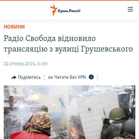
Доступність
посилання
Перейти
НОВИНИ
до
НОВИНИ
Радіо Свобода відновило
основного
ВОДА.КРИМ
матеріалу
трансляцію з вулиці Грушевського
ВІДЕО ТА ФОТО
Перейти
до
22 січень 2014, 11:06
ПОЛІТИКА
основної
БЛОГИ
Поділитись
Читати без VPN
навігації
Перейти
ПОГЛЯД
до
ІНТЕРВ'Ю
пошуку
ВСЕ ЗА ДЕНЬ
СПЕЦПРОЕКТИ
ЯК ОБІЙТИ БЛОКУВАННЯ
ДЕПОРТАЦІЯ